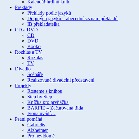
Kalendář hrdinů knih
Překlady
Překlady podle jazyků
Do jiných jazyků – abecední seznam překladů
IB překladatelka
CD a DVD
CD
DVD
Booko
Rozhlas a TV
Rozhlas
TV
Divadlo
Scénáře
Realizovaná divadelní představení
Projekty
Rosteme s knihou
Step by Step
Knížka pro prvňáčka
BARFIE – Začarovaná třída
Ivona uvádí…
Psaní pomáhá
Gabrielis
Alzheimer
Pro nevidomé