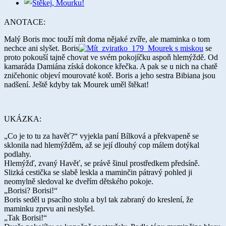
ANOTACE:
Malý Boris moc touží mít doma nějaké zvíře, ale maminka o tom
nechce ani slyšet. Boris
se
proto pokouší tajně chovat ve svém pokojíčku aspoň hlemýždě. Od
kamaráda Damiána získá dokonce křečka. A pak se u nich na chatě
zničehonic objeví mourovaté kotě. Boris a jeho sestra Bibiana jsou
nadšení. Ještě kdyby tak Mourek uměl štěkat!
UKÁZKA:
„Co je to tu za havěť?“ vyjekla paní Bílková a překvapeně se
sklonila nad hlemýžděm, až se její dlouhý cop málem dotýkal
podlahy.
Hlemýžď, zvaný Havěť, se právě šinul prostředkem předsíně.
Slizká cestička se slabě leskla a maminčin pátravý pohled ji
neomylně sledoval ke dveřím dětského pokoje.
„Borisi? Borisi!“
Boris seděl u psacího stolu a byl tak zabraný do kreslení, že
maminku zprvu ani neslyšel.
„Tak Borisi!“