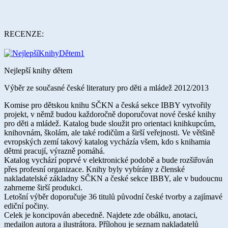
RECENZE:
Nejlepší knihy dětem
Výběr ze současné české literatury pro děti a mládež 2012/2013
Komise pro dětskou knihu SČKN a česká sekce IBBY vytvořily
projekt, v němž budou každoročně doporučovat nové české knihy
pro děti a mládež. Katalog bude sloužit pro orientaci knihkupcům,
knihovnám, školám, ale také rodičům a širší veřejnosti. Ve většině
evropských zemí takový katalog vycházía všem, kdo s knihamia
dětmi pracují, výrazně pomáhá.
Katalog vychází poprvé v elektronické podobě a bude rozšiřován
přes profesní organizace. Knihy byly vybírány z členské
nakladatelské základny SČKN a české sekce IBBY, ale v budoucnu
zahrneme širší produkci.
Letošní výběr doporučuje 36 titulů původní české tvorby a zajímavé
ediční počiny.
Celek je koncipován abecedně. Najdete zde obálku, anotaci,
medailon autora a ilustrátora. Přílohou je seznam nakladatelů