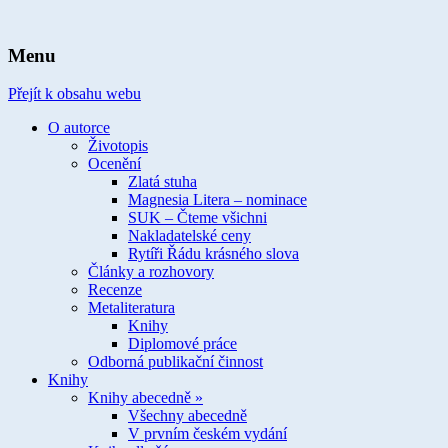
spisovatelka knih pro děti a mládež
Ivona Březinová
Menu
Přejít k obsahu webu
O autorce
Životopis
Ocenění
Zlatá stuha
Magnesia Litera – nominace
SUK – Čteme všichni
Nakladatelské ceny
Rytíři Řádu krásného slova
Články a rozhovory
Recenze
Metaliteratura
Knihy
Diplomové práce
Odborná publikační činnost
Knihy
Knihy abecedně »
Všechny abecedně
V prvním českém vydání