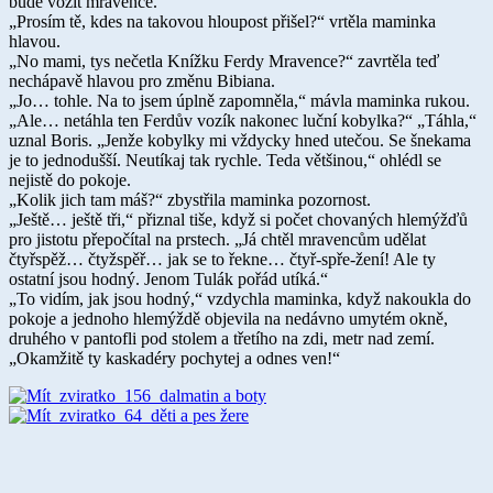
bude vozit mravence.“
„Prosím tě, kdes na takovou hloupost přišel?“ vrtěla maminka
hlavou.
„No mami, tys nečetla Knížku Ferdy Mravence?“ zavrtěla teď
nechápavě hlavou pro změnu Bibiana.
„Jo… tohle. Na to jsem úplně zapomněla,“ mávla maminka rukou.
„Ale… netáhla ten Ferdův vozík nakonec luční kobylka?“ „Táhla,“
uznal Boris. „Jenže kobylky mi vždycky hned utečou. Se šnekama
je to jednodušší. Neutíkaj tak rychle. Teda většinou,“ ohlédl se
nejistě do pokoje.
„Kolik jich tam máš?“ zbystřila maminka pozornost.
„Ještě… ještě tři,“ přiznal tiše, když si počet chovaných hlemýžďů
pro jistotu přepočítal na prstech. „Já chtěl mravencům udělat
čtyřspěž… čtyžspěř… jak se to řekne… čtyř-spře-žení! Ale ty
ostatní jsou hodný. Jenom Tulák pořád utíká.“
„To vidím, jak jsou hodný,“ vzdychla maminka, když nakoukla do
pokoje a jednoho hlemýždě objevila na nedávno umytém okně,
druhého v pantofli pod stolem a třetího na zdi, metr nad zemí.
„Okamžitě ty kaskadéry pochytej a odnes ven!“