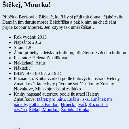
Štěkej, Mourku!
Příběh o Borisovi a Bibianě, kteří by si přáli mít doma nějaké zvíře.
Damián jim daruje morče Belobříška a pak k nim na chatě sám
přijde kocour Mourek. Jen kdyby tak uměl štěkat…
Rok vydání: 2013
Napsáno: 2012
Stran: 120
Žánr: příběhy s dětským hrdinou, příběhy se zvířecím hrdinou
Ilustrátor: Helena Zmatlíková
Nakladatel: Artur
Náklad: /
ISBN: 978-80-87128-98-5
Poznámka: Kniha vznikla podle hotových ilustrací Heleny
Zmatlíkové, které byly původně součástí knihy Zuzany
Novákové, Mít svoje vlastní zvířátko
Knihy napsané autorkou podle ilustrací Heleny
Zmatlíkové:
Dárek pro Sáru
,
Eliáš a liška
,
Emánek má
nápady
,
Fotbal s Fandou
,
Hrnečku, vař!
,
Rozpustilá
ozvěna
,
Štěkej, Mourku!
,
Žofinka Ofinka