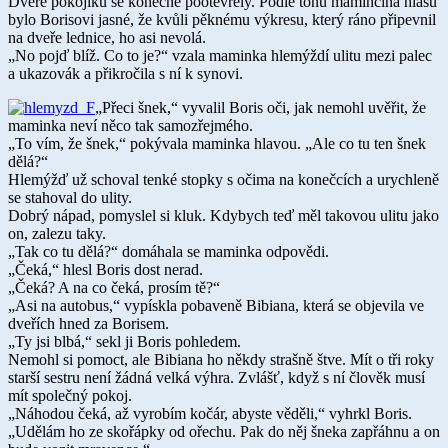
Dveře pokojíku se konečně pootevřely. Podle tónu maminčina hlasu
bylo Borisovi jasné, že kvůli pěknému výkresu, který ráno připevnil
na dveře lednice, ho asi nevolá.
„No pojď blíž. Co to je?“ vzala maminka hlemýždí ulitu mezi palec
a ukazovák a přikročila s ní k synovi.
„Přeci šnek,“ vyvalil Boris oči, jak nemohl uvěřit, že
maminka neví něco tak samozřejmého.
„To vím, že šnek,“ pokývala maminka hlavou. „Ale co tu ten šnek
dělá?“
Hlemýžď už schoval tenké stopky s očima na konečcích a urychleně
se stahoval do ulity.
Dobrý nápad, pomyslel si kluk. Kdybych teď měl takovou ulitu jako
on, zalezu taky.
„Tak co tu dělá?“ domáhala se maminka odpovědi.
„Čeká,“ hlesl Boris dost nerad.
„Čeká? A na co čeká, prosím tě?“
„Asi na autobus,“ vypískla pobaveně Bibiana, která se objevila ve
dveřích hned za Borisem.
„Ty jsi blbá,“ sekl ji Boris pohledem.
Nemohl si pomoct, ale Bibiana ho někdy strašně štve. Mít o tři roky
starší sestru není žádná velká výhra. Zvlášť, když s ní člověk musí
mít společný pokoj.
„Náhodou čeká, až vyrobím kočár, abyste věděli,“ vyhrkl Boris.
„Udělám ho ze skořápky od ořechu. Pak do něj šneka zapřáhnu a on