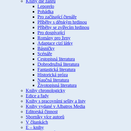
Knihy dle žánru
Leporelo
Pohádka
Pro začínající čtenáře
Příběhy s dětským hrdinou
Příběhy se zvířecím hrdinou
Pro dospívající
Romány pro ženy
Adaptace cizí látky
Básničky
Scénáře
Cestopisná literatura
Dobrodružná literatura
Fantastická literatura
Historická próza
Naučná literatura
Životopisná literatura
Knihy chronologicky
Edice a řady
Knihy s pracovními sešity a listy
Knihy vydané v Albatros Media
Editorská činnost
Sborníky více autorů
V čítankách
E – knihy