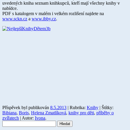
uvedených kniha seznam knihkupců, kteří mají všechny knihy v
nabídce.
PDF s katalogem v malém i velkém rozlišení najdete na
www.sckn.cz
a
www.ibby.cz
.
Příspěvek byl publikován
8.5.2013
| Rubrika:
Knihy
| Štítky:
Bibiana
,
Boris
,
Helena Zmatlíková
,
knihy pro děti
,
příběhy o
zvířatech
| Autor:
Ivona
.
Vyhledávání