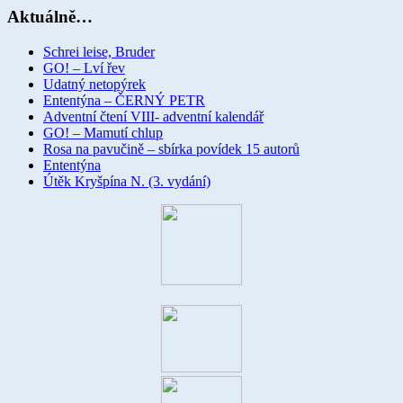
Aktuálně…
Schrei leise, Bruder
GO! – Lví řev
Udatný netopýrek
Ententýna – ČERNÝ PETR
Adventní čtení VIII- adventní kalendář
GO! – Mamutí chlup
Rosa na pavučině – sbírka povídek 15 autorů
Ententýna
Útěk Kryšpína N. (3. vydání)