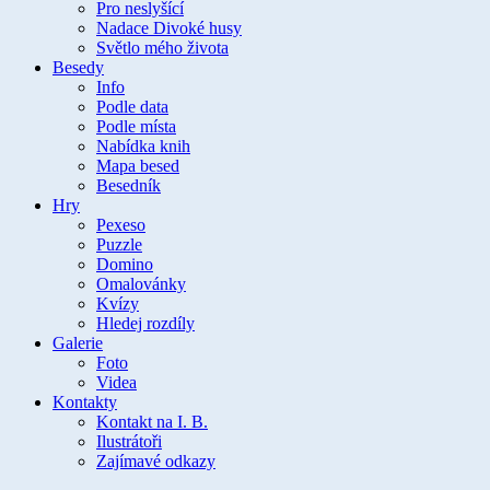
Pro neslyšící
Nadace Divoké husy
Světlo mého života
Besedy
Info
Podle data
Podle místa
Nabídka knih
Mapa besed
Besedník
Hry
Pexeso
Puzzle
Domino
Omalovánky
Kvízy
Hledej rozdíly
Galerie
Foto
Videa
Kontakty
Kontakt na I. B.
Ilustrátoři
Zajímavé odkazy