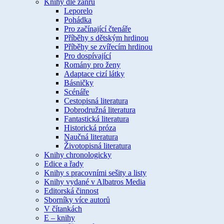
Knihy dle žánru
Leporelo
Pohádka
Pro začínající čtenáře
Příběhy s dětským hrdinou
Příběhy se zvířecím hrdinou
Pro dospívající
Romány pro ženy
Adaptace cizí látky
Básničky
Scénáře
Cestopisná literatura
Dobrodružná literatura
Fantastická literatura
Historická próza
Naučná literatura
Životopisná literatura
Knihy chronologicky
Edice a řady
Knihy s pracovními sešity a listy
Knihy vydané v Albatros Media
Editorská činnost
Sborníky více autorů
V čítankách
E – knihy