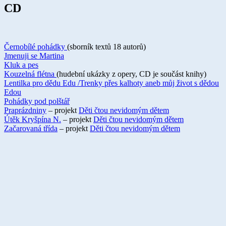
CD
Černobílé pohádky
(sborník textů 18 autorů)
Jmenuji se Martina
Kluk a pes
Kouzelná flétna
(hudební ukázky z opery, CD je součást knihy)
Lentilka pro dědu Edu /Trenky přes kalhoty aneb můj život s dědou
Edou
Pohádky pod polštář
Praprázdniny
– projekt
Děti čtou nevidomým dětem
Útěk Kryšpína N.
– projekt
Děti čtou nevidomým dětem
Začarovaná třída
– projekt
Děti čtou nevidomým dětem