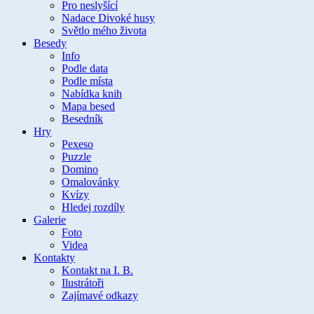
Pro neslyšící
Nadace Divoké husy
Světlo mého života
Besedy
Info
Podle data
Podle místa
Nabídka knih
Mapa besed
Besedník
Hry
Pexeso
Puzzle
Domino
Omalovánky
Kvízy
Hledej rozdíly
Galerie
Foto
Videa
Kontakty
Kontakt na I. B.
Ilustrátoři
Zajímavé odkazy