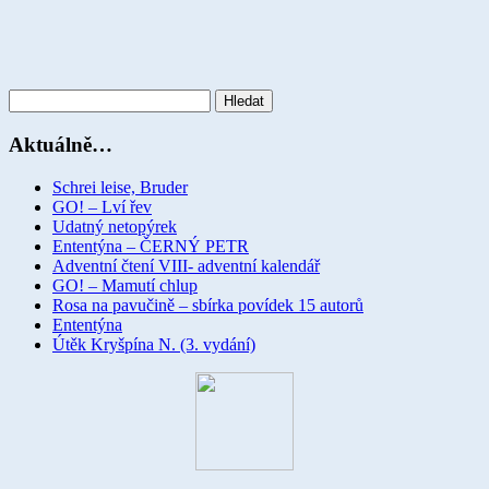
Vyhledávání
Aktuálně…
Schrei leise, Bruder
GO! – Lví řev
Udatný netopýrek
Ententýna – ČERNÝ PETR
Adventní čtení VIII- adventní kalendář
GO! – Mamutí chlup
Rosa na pavučině – sbírka povídek 15 autorů
Ententýna
Útěk Kryšpína N. (3. vydání)