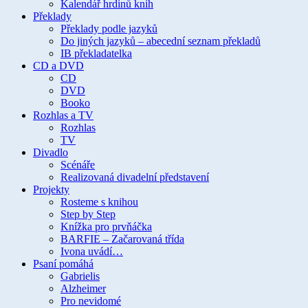
Kalendář hrdinů knih
Překlady
Překlady podle jazyků
Do jiných jazyků – abecední seznam překladů
IB překladatelka
CD a DVD
CD
DVD
Booko
Rozhlas a TV
Rozhlas
TV
Divadlo
Scénáře
Realizovaná divadelní představení
Projekty
Rosteme s knihou
Step by Step
Knížka pro prvňáčka
BARFIE – Začarovaná třída
Ivona uvádí…
Psaní pomáhá
Gabrielis
Alzheimer
Pro nevidomé