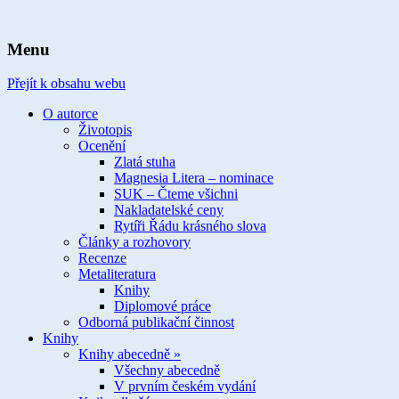
spisovatelka knih pro děti a mládež
Ivona Březinová
Menu
Přejít k obsahu webu
O autorce
Životopis
Ocenění
Zlatá stuha
Magnesia Litera – nominace
SUK – Čteme všichni
Nakladatelské ceny
Rytíři Řádu krásného slova
Články a rozhovory
Recenze
Metaliteratura
Knihy
Diplomové práce
Odborná publikační činnost
Knihy
Knihy abecedně »
Všechny abecedně
V prvním českém vydání