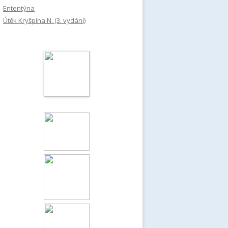
Ententýna
Útěk Kryšpína N. (3. vydání)