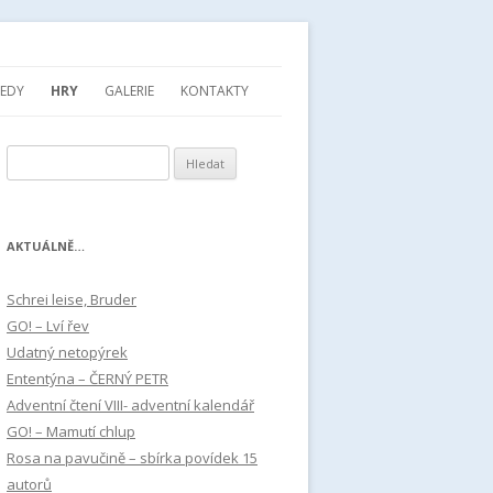
SEDY
HRY
GALERIE
KONTAKTY
Vyhledávání
AKTUÁLNĚ…
Schrei leise, Bruder
GO! – Lví řev
Udatný netopýrek
Ententýna – ČERNÝ PETR
Adventní čtení VIII- adventní kalendář
GO! – Mamutí chlup
Rosa na pavučině – sbírka povídek 15
autorů