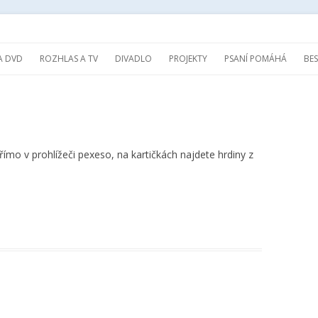
Přejít k obsahu webu
A DVD
ROZHLAS A TV
DIVADLO
PROJEKTY
PSANÍ POMÁHÁ
BE
přímo v prohlížeči pexeso, na kartičkách najdete hrdiny z