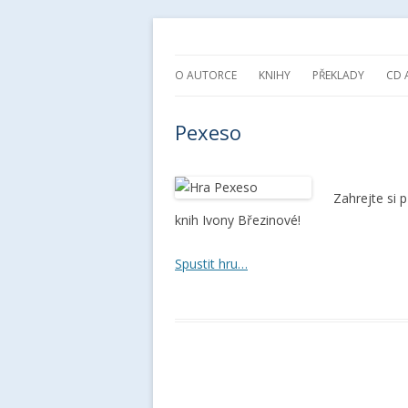
spisovatelka knih pro děti a mládež
Ivona Březinová
O AUTORCE
KNIHY
PŘEKLADY
CD 
Pexeso
Zahrejte si 
knih Ivony Březinové!
Spustit hru…