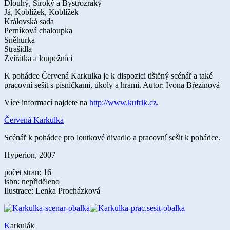
Dlouhý, Široký a Bystrozraký
Já, Koblížek, Koblížek
Královská sada
Perníková chaloupka
Sněhurka
Strašidla
Zvířátka a loupežníci
K pohádce Červená Karkulka je k dispozici tištěný scénář a také
pracovní sešit s písničkami, úkoly a hrami. Autor: Ivona Březinová
Více informací najdete na
http://www.kufrik.cz
.
Červená Karkulka
Scénář k pohádce pro loutkové divadlo a pracovní sešit k pohádce.
Hyperion, 2007
počet stran: 16
isbn: nepřiděleno
Ilustrace: Lenka Procházková
K
arkulák