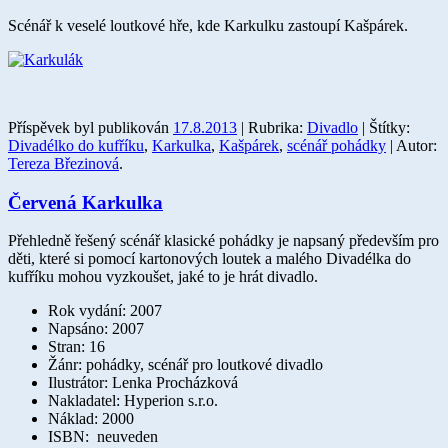
Scénář k veselé loutkové hře, kde Karkulku zastoupí Kašpárek.
Příspěvek byl publikován
17.8.2013
| Rubrika:
Divadlo
| Štítky:
Divadélko do kufříku
,
Karkulka
,
Kašpárek
,
scénář pohádky
| Autor:
Tereza Březinová
.
Červená Karkulka
Přehledně řešený scénář klasické pohádky je napsaný především pro
děti, které si pomocí kartonových loutek a malého Divadélka do
kufříku mohou vyzkoušet, jaké to je hrát divadlo.
Rok vydání: 2007
Napsáno: 2007
Stran: 16
Žánr: pohádky, scénář pro loutkové divadlo
Ilustrátor: Lenka Procházková
Nakladatel: Hyperion s.r.o.
Náklad: 2000
ISBN: neuveden