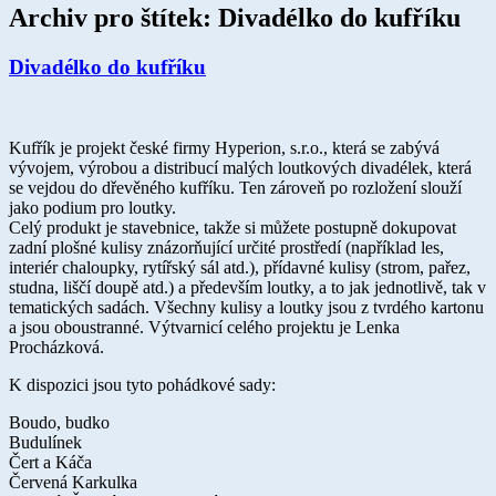
Archiv pro štítek:
Divadélko do kufříku
Divadélko do kufříku
Kufřík je projekt české firmy Hyperion, s.r.o., která se zabývá
vývojem, výrobou a distribucí malých loutkových divadélek, která
se vejdou do dřevěného kufříku. Ten zároveň po rozložení slouží
jako podium pro loutky.
Celý produkt je stavebnice, takže si můžete postupně dokupovat
zadní plošné kulisy znázorňující určité prostředí (například les,
interiér chaloupky, rytířský sál atd.), přídavné kulisy (strom, pařez,
studna, liščí doupě atd.) a především loutky, a to jak jednotlivě, tak v
tematických sadách. Všechny kulisy a loutky jsou z tvrdého kartonu
a jsou oboustranné. Výtvarnicí celého projektu je Lenka
Procházková.
K dispozici jsou tyto pohádkové sady:
Boudo, budko
Budulínek
Čert a Káča
Červená Karkulka