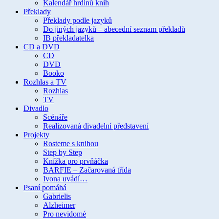
Kalendář hrdinů knih
Překlady
Překlady podle jazyků
Do jiných jazyků – abecední seznam překladů
IB překladatelka
CD a DVD
CD
DVD
Booko
Rozhlas a TV
Rozhlas
TV
Divadlo
Scénáře
Realizovaná divadelní představení
Projekty
Rosteme s knihou
Step by Step
Knížka pro prvňáčka
BARFIE – Začarovaná třída
Ivona uvádí…
Psaní pomáhá
Gabrielis
Alzheimer
Pro nevidomé