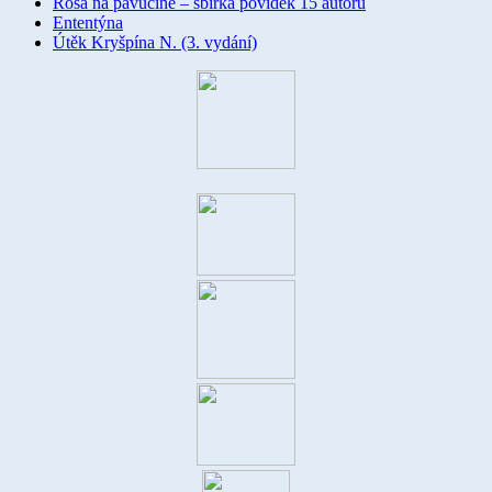
Rosa na pavučině – sbírka povídek 15 autorů
Ententýna
Útěk Kryšpína N. (3. vydání)