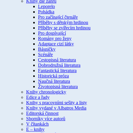
Knihy dle žánru
Leporelo
Pohádka
Pro začínající čtenáře
Příběhy s dětským hrdinou
Příběhy se zvířecím hrdinou
Pro dospívající
Romány pro ženy
Adaptace cizí látky
Básničky
Scénáře
Cestopisná literatura
Dobrodružná literatura
Fantastická literatura
Historická próza
Naučná literatura
Životopisná literatura
Knihy chronologicky
Edice a řady
Knihy s pracovními sešity a listy
Knihy vydané v Albatros Media
Editorská činnost
Sborníky více autorů
V čítankách
E – knihy