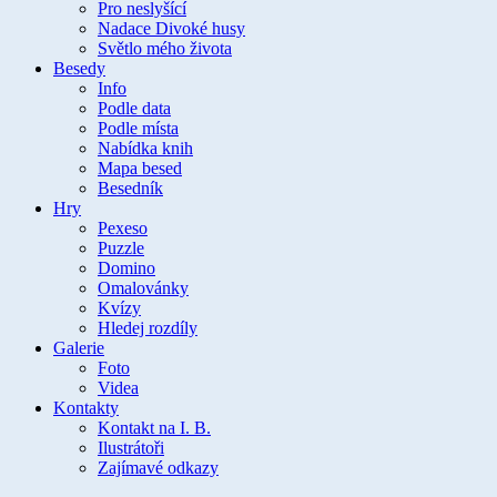
Pro neslyšící
Nadace Divoké husy
Světlo mého života
Besedy
Info
Podle data
Podle místa
Nabídka knih
Mapa besed
Besedník
Hry
Pexeso
Puzzle
Domino
Omalovánky
Kvízy
Hledej rozdíly
Galerie
Foto
Videa
Kontakty
Kontakt na I. B.
Ilustrátoři
Zajímavé odkazy