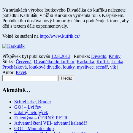
Na stránkách výrobce loutkového Divadélka do kufříku naleznete
pohádku Karkulák, v níž si Karkulka vyměnila roli s Kašpárkem.
Pohádka tím dostává nový humorný náboj a podněcuje k tomu, aby
děti s textem dále experimentovaly.
Volně ke stažení na
http://www.kufrik.cz/
Příspěvek byl publikován
12.8.2013
| Rubrika:
Divadlo
,
Knihy
|
Štítky:
Červená
,
Divadélko do kufříku
,
Karkulka
,
Kufřík
,
Lenka
Procházková
,
loutkové divadlo
,
loutky
,
myslivec
,
scénář
,
vlk
|
Autor:
Pavel
.
Vyhledávání
Aktuálně…
Schrei leise, Bruder
GO! – Lví řev
Udatný netopýrek
Ententýna – ČERNÝ PETR
Adventní čtení VIII- adventní kalendář
GO! – Mamutí chlup