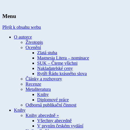
spisovatelka knih pro děti a mládež
Ivona Březinová
Menu
Přejít k obsahu webu
O autorce
Životopis
Ocenění
Zlatá stuha
Magnesia Litera – nominace
SUK – Čteme všichni
Nakladatelské ceny
Rytíři Řádu krásného slova
Články a rozhovory
Recenze
Metaliteratura
Knihy
Diplomové práce
Odborná publikační činnost
Knihy
Knihy abecedně »
Všechny abecedně
V prvním českém vydání