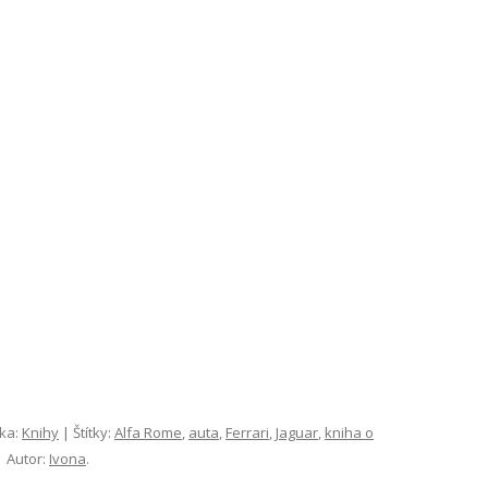
ika:
Knihy
| Štítky:
Alfa Rome
,
auta
,
Ferrari
,
Jaguar
,
kniha o
 Autor:
Ivona
.