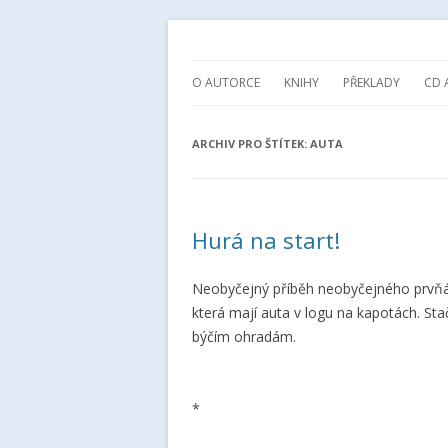
spisovatelka knih pro děti a mládež
Ivona Březinová
O AUTORCE
KNIHY
PŘEKLADY
CD 
ARCHIV PRO ŠTÍTEK:
AUTA
Hurá na start!
Neobyčejný příběh neobyčejného prvňáč
která mají auta v logu na kapotách. Sta
býčím ohradám.
*