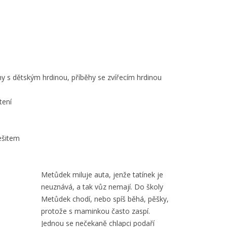
ěhy s dětským hrdinou, příběhy se zvířecím hrdinou
tení
ešitem
Metůdek miluje auta, jenže tatínek je
neuznává, a tak vůz nemají. Do školy
Metůdek chodí, nebo spíš běhá, pěšky,
protože s maminkou často zaspí.
Jednou se nečekaně chlapci podaří