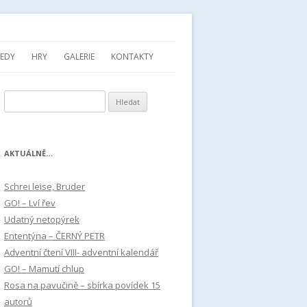
SEDY
HRY
GALERIE
KONTAKTY
Vyhledávání
AKTUÁLNĚ…
Schrei leise, Bruder
GO! – Lví řev
Udatný netopýrek
Ententýna – ČERNÝ PETR
Adventní čtení VIII- adventní kalendář
GO! – Mamutí chlup
Rosa na pavučině – sbírka povídek 15
autorů