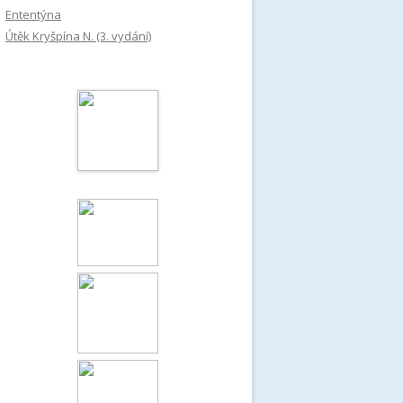
Ententýna
Útěk Kryšpína N. (3. vydání)