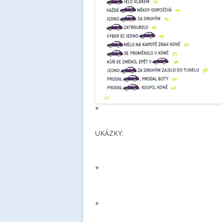
*
UKÁZKY:
*
*