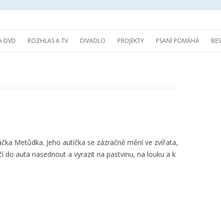
Přejít k obsahu webu
A DVD
ROZHLAS A TV
DIVADLO
PROJEKTY
PSANÍ POMÁHÁ
BE
ka Metůdka. Jeho autíčka se zázračně mění ve zvířata,
čí do auta nasednout a vyrazit na pastvinu, na louku a k