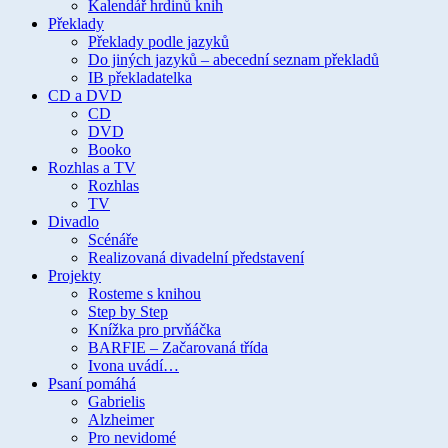
Kalendář hrdinů knih
Překlady
Překlady podle jazyků
Do jiných jazyků – abecední seznam překladů
IB překladatelka
CD a DVD
CD
DVD
Booko
Rozhlas a TV
Rozhlas
TV
Divadlo
Scénáře
Realizovaná divadelní představení
Projekty
Rosteme s knihou
Step by Step
Knížka pro prvňáčka
BARFIE – Začarovaná třída
Ivona uvádí…
Psaní pomáhá
Gabrielis
Alzheimer
Pro nevidomé