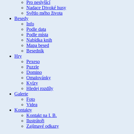
Pro neslyšící
Nadace Divoké husy
Světlo mého života
Besedy
Info
Podle data
Podle místa
Nabídka knih
Mapa besed
Besedník
Hry
Pexeso
Puzzle
Domino
Omalovánky
Kvízy
Hledej rozdíly
Galerie
Foto
Videa
Kontakty
Kontakt na I. B.
Ilustrátoři
Zajímavé odkazy