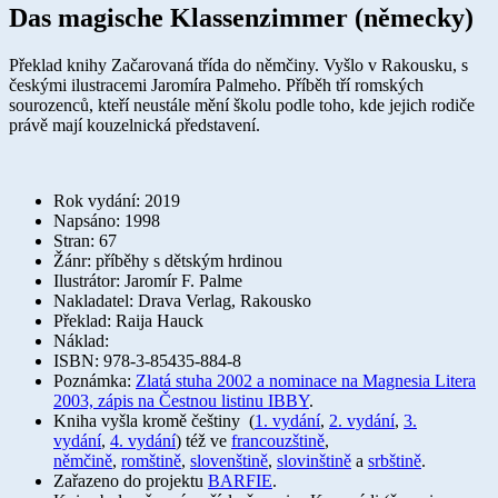
Das magische Klassenzimmer (německy)
Překlad knihy Začarovaná třída do němčiny. Vyšlo v Rakousku, s
českými ilustracemi Jaromíra Palmeho. Příběh tří romských
sourozenců, kteří neustále mění školu podle toho, kde jejich rodiče
právě mají kouzelnická představení.
Rok vydání: 2019
Napsáno: 1998
Stran: 67
Žánr: příběhy s dětským hrdinou
Ilustrátor: Jaromír F. Palme
Nakladatel: Drava Verlag, Rakousko
Překlad: Raija Hauck
Náklad:
ISBN: 978-3-85435-884-8
Poznámka:
Zlatá stuha 2002 a nominace na Magnesia Litera
2003, zápis na Čestnou listinu IBBY
.
Kniha vyšla kromě češtiny (
1. vydání
,
2. vydání
,
3.
vydání
,
4. vydání
) též ve
francouzštině
,
němčině
,
romštině
,
slovenštině
,
slovinštině
a
srbštině
.
Zařazeno do projektu
BARFIE
.