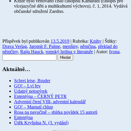
Knize bylo věnováno číslo časopisu Kamarádi (časopis pro
vícejazyčné děti a multikulturní výchovu). č. 1, 2014. Vydává
občanské sdružení Zaedno.
Příspěvek byl publikován
13.5.2019
| Rubrika:
Knihy
| Štítky:
Drava Verlag
,
Jaromír F. Palme
,
menšiny
,
němčina
,
překlad do
němčiny
,
Raija Hauck
,
romský hrdina v literatuře
| Autor:
Ivona
.
Vyhledávání
Aktuálně…
Schrei leise, Bruder
GO! – Lví řev
Udatný netopýrek
Ententýna – ČERNÝ PETR
Adventní čtení VIII- adventní kalendář
GO! – Mamutí chlup
Rosa na pavučině – sbírka povídek 15 autorů
Ententýna
Útěk Kryšpína N. (3. vydání)