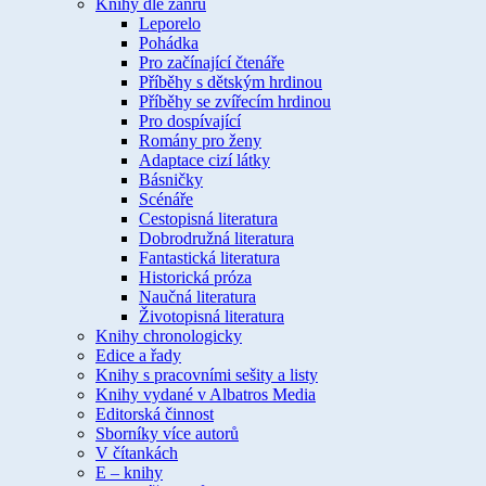
Knihy dle žánru
Leporelo
Pohádka
Pro začínající čtenáře
Příběhy s dětským hrdinou
Příběhy se zvířecím hrdinou
Pro dospívající
Romány pro ženy
Adaptace cizí látky
Básničky
Scénáře
Cestopisná literatura
Dobrodružná literatura
Fantastická literatura
Historická próza
Naučná literatura
Životopisná literatura
Knihy chronologicky
Edice a řady
Knihy s pracovními sešity a listy
Knihy vydané v Albatros Media
Editorská činnost
Sborníky více autorů
V čítankách
E – knihy