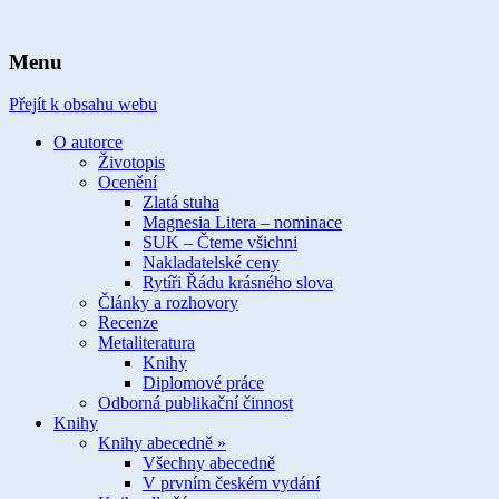
spisovatelka knih pro děti a mládež
Ivona Březinová
Menu
Přejít k obsahu webu
O autorce
Životopis
Ocenění
Zlatá stuha
Magnesia Litera – nominace
SUK – Čteme všichni
Nakladatelské ceny
Rytíři Řádu krásného slova
Články a rozhovory
Recenze
Metaliteratura
Knihy
Diplomové práce
Odborná publikační činnost
Knihy
Knihy abecedně »
Všechny abecedně
V prvním českém vydání