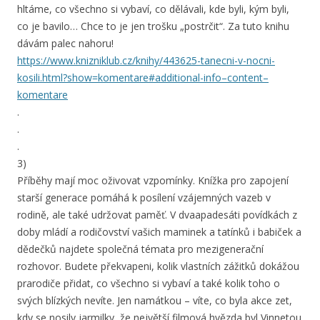
hltáme, co všechno si vybaví, co dělávali, kde byli, kým byli,
co je bavilo… Chce to je jen trošku „postrčit“. Za tuto knihu
dávám palec nahoru!
https://www.knizniklub.cz/knihy/443625-tanecni-v-nocni-
kosili.html?show=komentare#additional-info–content–
komentare
.
.
.
3)
Příběhy mají moc oživovat vzpomínky. Knížka pro zapojení
starší generace pomáhá k posílení vzájemných vazeb v
rodině, ale také udržovat paměť. V dvaapadesáti povídkách z
doby mládí a rodičovství vašich maminek a tatínků i babiček a
dědečků najdete společná témata pro mezigenerační
rozhovor. Budete překvapeni, kolik vlastních zážitků dokážou
prarodiče přidat, co všechno si vybaví a také kolik toho o
svých blízkých nevíte. Jen namátkou – víte, co byla akce zet,
kdy se nosily jarmilky, že největší filmová hvězda byl Vinnetou