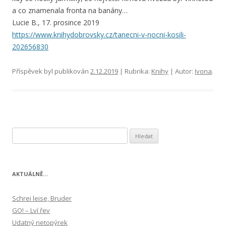
a co znamenala fronta na banány…
Lucie B., 17. prosince 2019
https://www.knihydobrovsky.cz/tanecni-v-nocni-kosili-
202656830
Příspěvek byl publikován
2.12.2019
| Rubrika:
Knihy
| Autor:
Ivona
.
Vyhledávání
AKTUÁLNĚ…
Schrei leise, Bruder
GO! – Lví řev
Udatný netopýrek