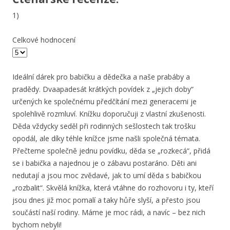
1)
Celkové hodnocení
Ideální dárek pro babičku a dědečka a naše prabáby a
pradědy. Dvaapadesát krátkých povídek z „jejich doby“
určených ke společnému předčítání mezi generacemi je
spolehlivě rozmluví. Knížku doporučuji z vlastní zkušenosti.
Děda vždycky seděl při rodinných sešlostech tak trošku
opodál, ale díky téhle knížce jsme našli společná témata.
Přečteme společně jednu povídku, děda se „rozkecá“, přidá
se i babička a najednou je o zábavu postaráno. Děti ani
nedutají a jsou moc zvědavé, jak to umí děda s babičkou
„rozbalit“. Skvělá knížka, která vtáhne do rozhovoru i ty, kteří
jsou dnes již moc pomalí a taky hůře slyší, a přesto jsou
součástí naší rodiny. Máme je moc rádi, a navíc – bez nich
bychom nebyli!