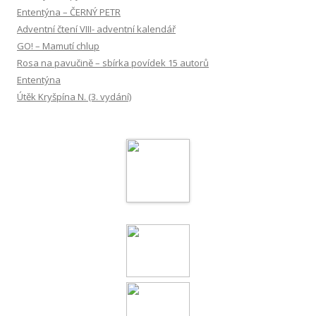
Ententýna – ČERNÝ PETR
Adventní čtení VIII- adventní kalendář
GO! – Mamutí chlup
Rosa na pavučině – sbírka povídek 15 autorů
Ententýna
Útěk Kryšpína N. (3. vydání)