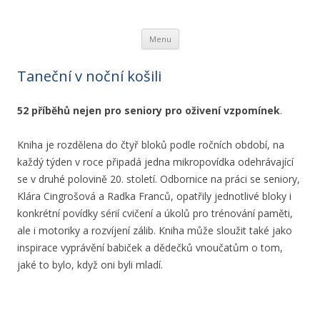
Ivona Březinová
spisovatelka knih pro děti a mládež
Přejít k obsahu webu
Menu
Taneční v noční košili
52 příběhů nejen pro seniory pro oživení vzpomínek
.
Kniha je rozdělena do čtyř bloků podle ročních období, na
každý týden v roce připadá jedna mikropovídka odehrávající
se v druhé polovině 20. století. Odbornice na práci se seniory,
Klára Cingrošová a Radka Franců, opatřily jednotlivé bloky i
konkrétní povídky sérií cvičení a úkolů pro trénování paměti,
ale i motoriky a rozvíjení zálib. Kniha může sloužit také jako
inspirace vyprávění babiček a dědečků vnoučatům o tom,
jaké to bylo, když oni byli mladí.