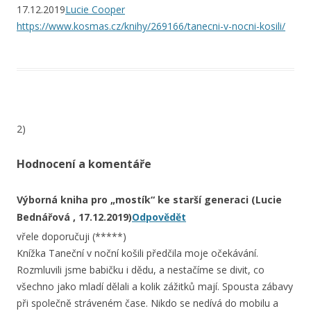
17.12.2019
Lucie Cooper
https://www.kosmas.cz/knihy/269166/tanecni-v-nocni-kosili/
2)
Hodnocení a komentáře
Výborná kniha pro „mostík“ ke starší generaci
(Lucie
Bednářová , 17.12.2019)
Odpovědět
vřele doporučuji (*****)
Knížka Taneční v noční košili předčila moje očekávání.
Rozmluvili jsme babičku i dědu, a nestačíme se divit, co
všechno jako mladí dělali a kolik zážitků mají. Spousta zábavy
při společně stráveném čase. Nikdo se nedívá do mobilu a