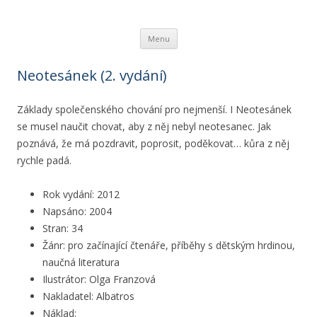
Ivona Březinová
spisovatelka knih pro děti a mládež
Přejít k obsahu webu
Menu
Neotesánek (2. vydání)
Základy společenského chování pro nejmenší. I Neotesánek
se musel naučit chovat, aby z něj nebyl neotesanec. Jak
poznává, že má pozdravit, poprosit, poděkovat… kůra z něj
rychle padá.
Rok vydání: 2012
Napsáno: 2004
Stran: 34
Žánr: pro začínající čtenáře, příběhy s dětským hrdinou,
naučná literatura
Ilustrátor: Olga Franzová
Nakladatel: Albatros
Náklad: