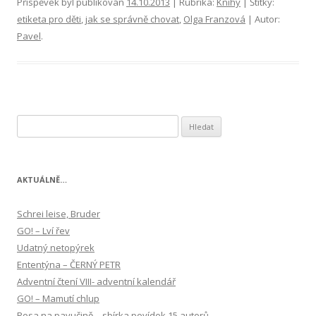
Příspěvek byl publikován
14.10.2013
| Rubrika:
Knihy
| Štítky:
etiketa pro děti
,
jak se správně chovat
,
Olga Franzová
| Autor:
Pavel
.
Vyhledávání
AKTUÁLNĚ…
Schrei leise, Bruder
GO! – Lví řev
Udatný netopýrek
Ententýna – ČERNÝ PETR
Adventní čtení VIII- adventní kalendář
GO! – Mamutí chlup
Rosa na pavučině – sbírka povídek 15 autorů