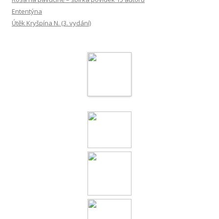
Ententýna
Útěk Kryšpína N. (3. vydání)