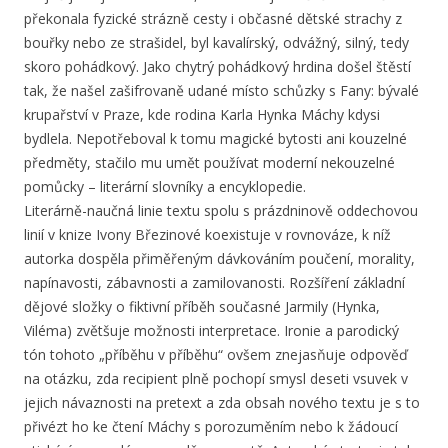
překonala fyzické strázně cesty i občasné dětské strachy z
bouřky nebo ze strašidel, byl kavalírský, odvážný, silný, tedy
skoro pohádkový. Jako chytrý pohádkový hrdina došel štěstí
tak, že našel zašifrovaně udané místo schůzky s Fany: bývalé
krupařství v Praze, kde rodina Karla Hynka Máchy kdysi
bydlela. Nepotřeboval k tomu magické bytosti ani kouzelné
předměty, stačilo mu umět používat moderní nekouzelné
pomůcky – literární slovníky a encyklopedie.
Literárně-naučná linie textu spolu s prázdninově oddechovou
linií v knize Ivony Březinové koexistuje v rovnováze, k níž
autorka dospěla přiměřeným dávkováním poučení, morality,
napínavosti, zábavnosti a zamilovanosti. Rozšíření základní
dějové složky o fiktivní příběh současné Jarmily (Hynka,
Viléma) zvětšuje možnosti interpretace. Ironie a parodický
tón tohoto „příběhu v příběhu“ ovšem znejasňuje odpověď
na otázku, zda recipient plně pochopí smysl deseti vsuvek v
jejich návaznosti na pretext a zda obsah nového textu je s to
přivézt ho ke čtení Máchy s porozuměním nebo k žádoucí