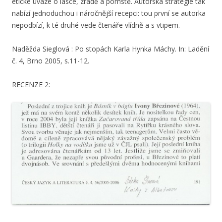
etické úvaze o lásce, zradě a pomstě. Autorská strategie tak
nabízí jednoduchou i náročnější recepci: tou první se autorka
nepodbízí, k té druhé vede čtenáře vlídně a s vtipem.
Naděžda Sieglová : Po stopách Karla Hynka Máchy. In: Ladění
č. 4, Brno 2005, s.11-12.
RECENZE 2: