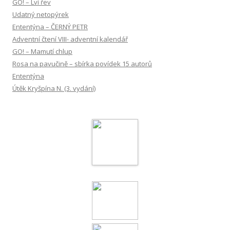
GO! – Lví řev
Udatný netopýrek
Ententýna – ČERNÝ PETR
Adventní čtení VIII- adventní kalendář
GO! – Mamutí chlup
Rosa na pavučině – sbírka povídek 15 autorů
Ententýna
Útěk Kryšpína N. (3. vydání)