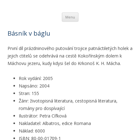
Ivona Březinová
spisovatelka knih pro děti a mládež
Přejít k obsahu webu
Menu
Básník v báglu
První díl prázdninového putování trojice patnáctiletých holek a
jejich ctitelů se odehrává na cestě Kokořínským dolem k
Máchovu jezeru, kudy kdysi šel do Krkonoš K. H. Mácha.
Rok vydání: 2005
Napsáno: 2004
Stran: 155
Žánr: životopisná literatura, cestopisná literatura,
romány pro dospívající
Ilustrátor: Petra Cífková
Nakladatel: Albatros, edice Romana
Náklad: 6000
ISBN: 80-00-01709-1