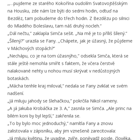
,,…pujdeme ze starého Kokořína oudolím Svatovojtěšským
na Housku, zde nám lze býti do sedmi hodin, odtuď na
Bezděz, tam pobudeme do třech hodin. Z Bezdězu po silnici
do Mladého Boleslavu, tam náš druhý nocleh.“
„Dál nečtu,” zaklapla Simča sešit. „Na mě je to příliš šílený.”
„Šílený?” urazila se Fany. ,,Chápete, jak je úžasný, že půjdeme
v Máchových stopách?”
„Nechápu, co je na tom úžasnýho,” odsekla Simča, která se
stále ještě nemohla smířit s faktem, že včera čerstvě
nalakované nehty u nohou musí skrývat v nedůstojných
botaskách.
„Mácha tenhle kraj miloval,” nedala se Fany zviklat ve svém
nadšení.
„Já miluju jahody se šlehačkou,” pokrčila Nikol rameny.
„A já Jakuba Krobáčka ze 3. A,” zasnila se Simča. „Ale princ na
bílém koni by byl lepší,” zakřenila se.
„To by bylo moc jednoduchý,” namítla Fany a znovu
zalistovala v zápisníku, aby jim vznešeně zarecitovala:
„Já miluju květinu, že uvadne, zvíře, poněvadž pojde, člověka,