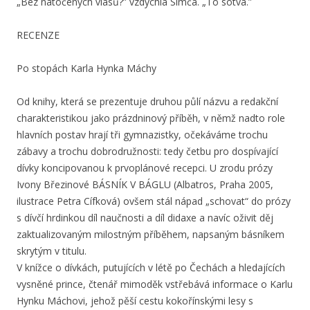
„Bez natočených vlasů?” vzdychla Simča. „To sotva.”
RECENZE
Po stopách Karla Hynka Máchy
Od knihy, která se prezentuje druhou půlí názvu a redakční
charakteristikou jako prázdninový příběh, v němž nadto role
hlavních postav hrají tři gymnazistky, očekáváme trochu
zábavy a trochu dobrodružnosti: tedy četbu pro dospívající
dívky koncipovanou k prvoplánové recepci. U zrodu prózy
Ivony Březinové BÁSNÍK V BÁGLU (Albatros, Praha 2005,
ilustrace Petra Cífková) ovšem stál nápad „schovat“ do prózy
s dívčí hrdinkou díl naučnosti a díl didaxe a navíc oživit děj
zaktualizovaným milostným příběhem, napsaným básníkem
skrytým v titulu.
V knížce o dívkách, putujících v létě po Čechách a hledajících
vysněné prince, čtenář mimoděk vstřebává informace o Karlu
Hynku Máchovi, jehož pěší cestu kokořínskými lesy s