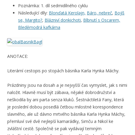
Poznámka: 1. díl sedmidílného cyklu
Následující díly:
Blonďatá Kerolajn,
Báro, nebreč
,
Bojíš
se, Margito?
,
Blázniví donkichoti
,
Blbnutí s Oscarem,
Bleděmodrá kafkárna
ANOTACE:
Literární cestopis po stopách básníka Karla Hynka Máchy.
Prázdniny jsou na dosah a je nejvyšší čas vymyslet, jak s nimi
naložit. Hlavně musí být zábava, nějaké dobrodružství a
neškodila by ani parta senza kluků. Šestnáctiletá Fany, která
je poslední dobou posedlá četbou milostné korespondence
slavného, ale už dávno mrtvého básníka Karla Hynka Máchy,
přemluví své dvě nejlepší kamarádky, Simču a Nikol ke
zvláštní cestě. Společně se pak vydávají temným