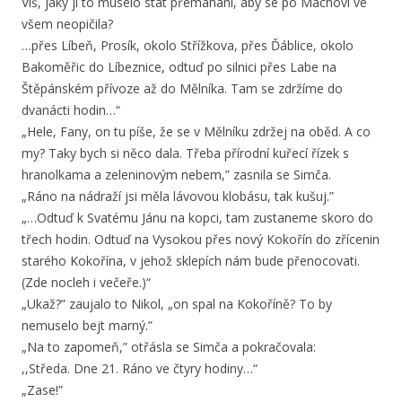
Víš, jaký ji to muselo stát přemáhání, aby se po Máchovi ve
všem neopičila?
…přes Líbeň, Prosík, okolo Střížkova, přes Ďáblice, okolo
Bakoměřic do Líbeznice, odtuď po silnici přes Labe na
Štěpánském přívoze až do Mělníka. Tam se zdržíme do
dvanácti hodin…“
„Hele, Fany, on tu píše, že se v Mělníku zdržej na oběd. A co
my? Taky bych si něco dala. Třeba přírodní kuřecí řízek s
hranolkama a zeleninovým nebem,” zasnila se Simča.
„Ráno na nádraží jsi měla lávovou klobásu, tak kušuj.”
„…Odtuď k Svatému Jánu na kopci, tam zustaneme skoro do
třech hodin. Odtuď na Vysokou přes nový Kokořín do zřícenin
starého Kokořína, v jehož sklepích nám bude přenocovati.
(Zde nocleh i večeře.)“
„Ukaž?” zaujalo to Nikol, „on spal na Kokoříně? To by
nemuselo bejt marný.”
„Na to zapomeň,” otřásla se Simča a pokračovala:
,,Středa. Dne 21. Ráno ve čtyry hodiny…“
„Zase!”