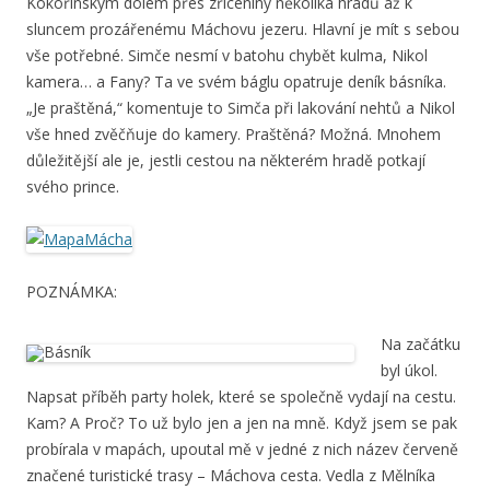
Kokořínským dolem přes zříceniny několika hradů až k
sluncem prozářenému Máchovu jezeru. Hlavní je mít s sebou
vše potřebné. Simče nesmí v batohu chybět kulma, Nikol
kamera… a Fany? Ta ve svém báglu opatruje deník básníka.
„Je praštěná,“ komentuje to Simča při lakování nehtů a Nikol
vše hned zvěčňuje do kamery. Praštěná? Možná. Mnohem
důležitější ale je, jestli cestou na některém hradě potkají
svého prince.
POZNÁMKA:
Na začátku
byl úkol.
Napsat příběh party holek, které se společně vydají na cestu.
Kam? A Proč? To už bylo jen a jen na mně. Když jsem se pak
probírala v mapách, upoutal mě v jedné z nich název červeně
značené turistické trasy – Máchova cesta. Vedla z Mělníka