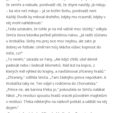
že zemře a nebude, poněvadž cítí, že zhyne navždy. Já miluju
– ba více než miluju – já se kořím Bohu, poněvadž není.
Každý člověk by miloval druhého, kdyby mu rozuměl, kdyby v
něj mohl nahlédnouti.”
„Teda uznávám, že tohle je na mě vážně moc složitý,” odbyla
Simča slova básníka pečlivě pěstěnou rukou. „Já radši zůstanu
u Krobáčka. Slohy mu prej sice moc nejdou, ale zato je
dobrej ve fotbale. Uměl ten tvůj Mácha vůbec kopnout do
míče, co?”
„To nevím,” zarazila se Fany. „Ale když chtěl, ušel denně
padesát nebo i šedesát kilometrů. Rád lezl na kopce, z
kterých měl výhled do krajiny, a navštěvoval zříceniny hradů.”
„Zříceniny,” odfrkla Simča. „Tam žádnýho prince nepotkám. A
Krobáčka taky ne. Ten odjel s rodičema do Chorvatska.”
„Prince ne, ale barona třeba jo,” pokoušela se Simču nalákat
Nikol. „Po revoluci spoustu hradů vraceli původním majitelům
v restituci. Třeba některýho na nádvoří potkáš a uděláš na něj
dojem.”