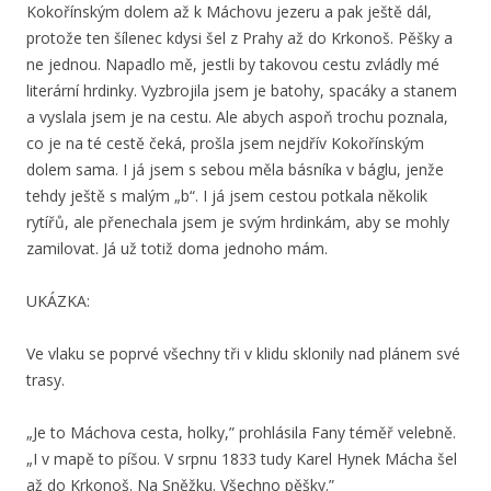
Kokořínským dolem až k Máchovu jezeru a pak ještě dál,
protože ten šílenec kdysi šel z Prahy až do Krkonoš. Pěšky a
ne jednou. Napadlo mě, jestli by takovou cestu zvládly mé
literární hrdinky. Vyzbrojila jsem je batohy, spacáky a stanem
a vyslala jsem je na cestu. Ale abych aspoň trochu poznala,
co j
e na té cestě čeká, prošla jsem nejdřív Kokořínským
dolem sama. I já jsem s sebou měla básníka v bá
glu, jenže
tehdy ještě s malým „b“. I já jsem cestou potkala několik
rytířů, ale přenechala jsem je svým hrdinkám, aby se mohly
zamilovat. Já už totiž doma jednoho mám.
UKÁZKA:
Ve vlaku se poprvé všechny tři v klidu sklonily nad plánem své
trasy.
„Je to Máchova cesta, holky,” prohlásila Fany téměř velebně.
„I v mapě to píšou. V srpnu 1833 tudy Karel Hynek Mácha šel
až do Krkonoš. Na Sněžku. Všechno pěšky.”