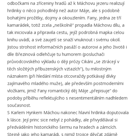
odbočkami na zříceniny hradů až k Máchovu jezeru realizují
hrdinky o něco pohodlněji než autor Máje, ale s podobně
bohatými prožitky, dojmy a okouzlením. Fany, jedna ze tří
kamarádek, totiž zcela „neškolně“ propadla Máchovu dílu, a
tak iniciovala a připravila cestu, jejíž podrobná mapka celou
knihu uvádí, a své zaujetí se snaží vnuknout i svému okolí.
Jistou strohost informačních pasáží o autorovi a jeho životě i
díle Březinová odlehčuje tu humorem (posluchači
průvodcovského výkladu o ději prózy Cikáni „se ztrácejí v
těch složitých příbuzenských vztazích“), tu milostným
náznakem (při hledání místa otcovraždy potkávají dívky
zajímavého mladého muže), ale především postmoderními
vložkami, jimiž Fany romantický děj Máje „přepisuje“ do
podoby příběhu reflektujícího s nesentimentálním nadhledem
současnost.
S Karlem Hynkem Máchou nakonec hlavní hrdinka doputovala
k lásce. Její princ sice nebyl z pohádky, ale přivydělával si
předváděním historického šermu na hradech a zámcích.
Stejně jako jeho kamarádi, s nimiž trojice děvčat zdárně