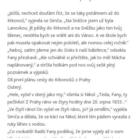
„Ježíši, nechceš doufám říct, že se taky potáhnem až do
Krkonoš,” vyjevila se Simča. „Na Sněžce jsem už byla.
Lanovkou. Jít pěšky do Krkonoš a na Sněžku jako ten tvůj
šílenec, nestihla bych se vrátit ani do Vánoc. A ve škole bych
pak musela opakovat nejen pololetí, ale rovnou celej ročník.”
„Neboj, zatím jdeme jen do Doks k naší bábrlince,” odsekla
Fany přezíravě. „Ale schválně si přečtěte, jak to měl Mácha
naplánovaný,” a strčila holkám pod nos svůj sešit plný
poznámek a výpisků.
Díl první plánu cesty do Krkonošů z Prahy
Outerý.
„Hele, vyšel v úterý jako my,” všimla si Nikol. „Teda, Fany, ty
pečlivko! Z Prahy ráno ve čtyry hodiny dne 20. srpna 1833…“
„Ve čtyři ráno! On vyšel ve čtyři ráno, jo? Já omdlím,” vyjekla
Simča a dělala, že se kácí na Nikol, které tím pádem vyrazila z
ruky láhev s vodou.
„Co cvokatíš! Radši Fany poděkuj, že jsme vyjely až v osm.