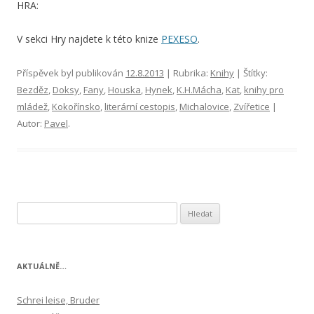
HRA:
V sekci Hry najdete k této knize
PEXESO
.
Příspěvek byl publikován
12.8.2013
| Rubrika:
Knihy
| Štítky:
Bezděz
,
Doksy
,
Fany
,
Houska
,
Hynek
,
K.H.Mácha
,
Kat
,
knihy pro
mládež
,
Kokořínsko
,
literární cestopis
,
Michalovice
,
Zvířetice
|
Autor:
Pavel
.
Vyhledávání
AKTUÁLNĚ…
Schrei leise, Bruder