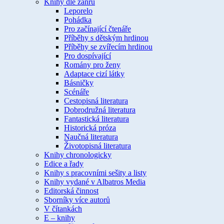
Knihy dle žánru
Leporelo
Pohádka
Pro začínající čtenáře
Příběhy s dětským hrdinou
Příběhy se zvířecím hrdinou
Pro dospívající
Romány pro ženy
Adaptace cizí látky
Básničky
Scénáře
Cestopisná literatura
Dobrodružná literatura
Fantastická literatura
Historická próza
Naučná literatura
Životopisná literatura
Knihy chronologicky
Edice a řady
Knihy s pracovními sešity a listy
Knihy vydané v Albatros Media
Editorská činnost
Sborníky více autorů
V čítankách
E – knihy