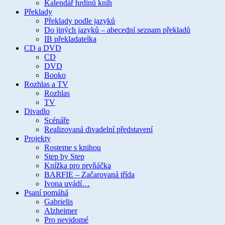
Kalendář hrdinů knih
Překlady
Překlady podle jazyků
Do jiných jazyků – abecední seznam překladů
IB překladatelka
CD a DVD
CD
DVD
Booko
Rozhlas a TV
Rozhlas
TV
Divadlo
Scénáře
Realizovaná divadelní představení
Projekty
Rosteme s knihou
Step by Step
Knížka pro prvňáčka
BARFIE – Začarovaná třída
Ivona uvádí…
Psaní pomáhá
Gabrielis
Alzheimer
Pro nevidomé