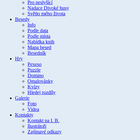
Pro neslyšící
Nadace Divoké husy
Světlo mého života
Besedy
Info
Podle data
Podle místa
Nabídka knih
Mapa besed
Besedník
Hry
Pexeso
Puzzle
Domino
Omalovánky
Kvízy
Hledej rozdíly
Galerie
Foto
Videa
Kontakty
Kontakt na I. B.
Ilustrátoři
Zajímavé odkazy