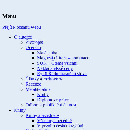
spisovatelka knih pro děti a mládež
Ivona Březinová
Menu
Přejít k obsahu webu
O autorce
Životopis
Ocenění
Zlatá stuha
Magnesia Litera – nominace
SUK – Čteme všichni
Nakladatelské ceny
Rytíři Řádu krásného slova
Články a rozhovory
Recenze
Metaliteratura
Knihy
Diplomové práce
Odborná publikační činnost
Knihy
Knihy abecedně »
Všechny abecedně
V prvním českém vydání