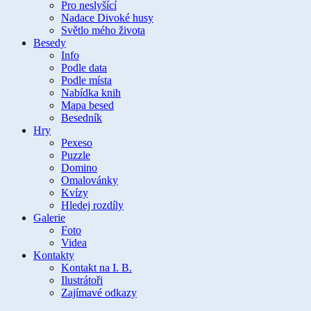
Pro neslyšící
Nadace Divoké husy
Světlo mého života
Besedy
Info
Podle data
Podle místa
Nabídka knih
Mapa besed
Besedník
Hry
Pexeso
Puzzle
Domino
Omalovánky
Kvízy
Hledej rozdíly
Galerie
Foto
Videa
Kontakty
Kontakt na I. B.
Ilustrátoři
Zajímavé odkazy