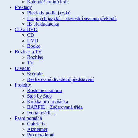
Kalendář hrdinů knih
Překlady
Překlady podle jazyků
Do jiných jazyků – abecední seznam překladů
IB překladatelka
CD a DVD
CD
DVD
Booko
Rozhlas a TV
Rozhlas
TV
Divadlo
Scénáře
Realizovaná divadelní představení
Projekty
Rosteme s knihou
Step by Step
Knížka pro prvňáčka
BARFIE – Začarovaná třída
Ivona uvádí…
Psaní pomáhá
Gabrielis
Alzheimer
Pro nevidomé