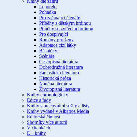
Knihy dle žánru
Leporelo
Pohádka
Pro začínající čtenáře
Příběhy s dětským hrdinou
Příběhy se zvířecím hrdinou
Pro dospívající
Romány pro ženy
Adaptace cizí látky
Básničky
Scénáře
Cestopisná literatura
Dobrodružná literatura
Fantastická literatura
Historická próza
Naučná literatura
Životopisná literatura
Knihy chronologicky
Edice a řady
Knihy s pracovními sešity a listy
Knihy vydané v Albatros Media
Editorská činnost
Sborníky více autorů
V čítankách
E – knihy