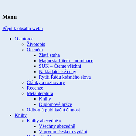
spisovatelka knih pro děti a mládež
Ivona Březinová
Menu
Přejít k obsahu webu
O autorce
Životopis
Ocenění
Zlatá stuha
Magnesia Litera – nominace
SUK – Čteme všichni
Nakladatelské ceny
Rytíři Řádu krásného slova
Články a rozhovory
Recenze
Metaliteratura
Knihy
Diplomové práce
Odborná publikační činnost
Knihy
Knihy abecedně »
Všechny abecedně
V prvním českém vydání