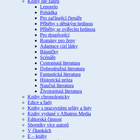
Knihy dle žánru
Leporelo
Pohádka
Pro začínající čtenáře
Příběhy s dětským hrdinou
Příběhy se zvířecím hrdinou
Pro dospívající
Romány pro ženy
Adaptace cizí látky
Básničky
Scénáře
Cestopisná literatura
Dobrodružná literatura
Fantastická literatura
Historická próza
Naučná literatura
Životopisná literatura
Knihy chronologicky
Edice a řady
Knihy s pracovními sešity a listy
Knihy vydané v Albatros Media
Editorská činnost
Sborníky více autorů
V čítankách
E – knihy