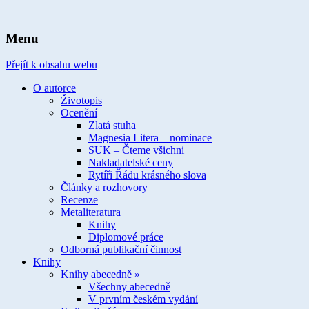
spisovatelka knih pro děti a mládež
Ivona Březinová
Menu
Přejít k obsahu webu
O autorce
Životopis
Ocenění
Zlatá stuha
Magnesia Litera – nominace
SUK – Čteme všichni
Nakladatelské ceny
Rytíři Řádu krásného slova
Články a rozhovory
Recenze
Metaliteratura
Knihy
Diplomové práce
Odborná publikační činnost
Knihy
Knihy abecedně »
Všechny abecedně
V prvním českém vydání