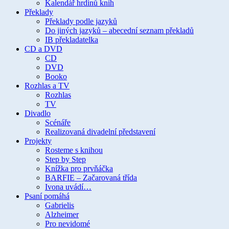
Kalendář hrdinů knih
Překlady
Překlady podle jazyků
Do jiných jazyků – abecední seznam překladů
IB překladatelka
CD a DVD
CD
DVD
Booko
Rozhlas a TV
Rozhlas
TV
Divadlo
Scénáře
Realizovaná divadelní představení
Projekty
Rosteme s knihou
Step by Step
Knížka pro prvňáčka
BARFIE – Začarovaná třída
Ivona uvádí…
Psaní pomáhá
Gabrielis
Alzheimer
Pro nevidomé