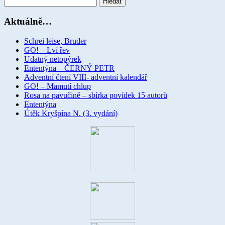
Aktuálně…
Schrei leise, Bruder
GO! – Lví řev
Udatný netopýrek
Ententýna – ČERNÝ PETR
Adventní čtení VIII- adventní kalendář
GO! – Mamutí chlup
Rosa na pavučině – sbírka povídek 15 autorů
Ententýna
Útěk Kryšpína N. (3. vydání)