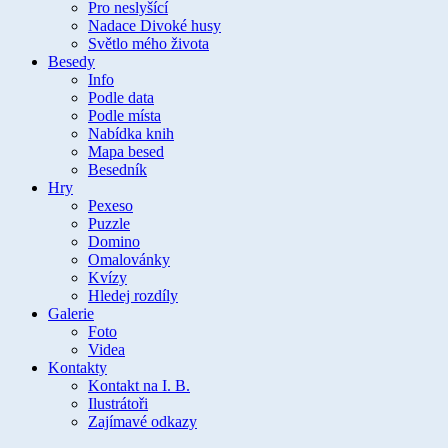
Pro neslyšící
Nadace Divoké husy
Světlo mého života
Besedy
Info
Podle data
Podle místa
Nabídka knih
Mapa besed
Besedník
Hry
Pexeso
Puzzle
Domino
Omalovánky
Kvízy
Hledej rozdíly
Galerie
Foto
Videa
Kontakty
Kontakt na I. B.
Ilustrátoři
Zajímavé odkazy