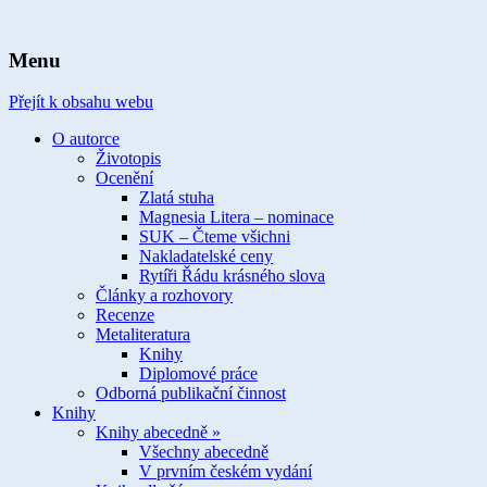
spisovatelka knih pro děti a mládež
Ivona Březinová
Menu
Přejít k obsahu webu
O autorce
Životopis
Ocenění
Zlatá stuha
Magnesia Litera – nominace
SUK – Čteme všichni
Nakladatelské ceny
Rytíři Řádu krásného slova
Články a rozhovory
Recenze
Metaliteratura
Knihy
Diplomové práce
Odborná publikační činnost
Knihy
Knihy abecedně »
Všechny abecedně
V prvním českém vydání