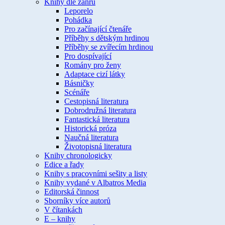
Knihy dle žánru
Leporelo
Pohádka
Pro začínající čtenáře
Příběhy s dětským hrdinou
Příběhy se zvířecím hrdinou
Pro dospívající
Romány pro ženy
Adaptace cizí látky
Básničky
Scénáře
Cestopisná literatura
Dobrodružná literatura
Fantastická literatura
Historická próza
Naučná literatura
Životopisná literatura
Knihy chronologicky
Edice a řady
Knihy s pracovními sešity a listy
Knihy vydané v Albatros Media
Editorská činnost
Sborníky více autorů
V čítankách
E – knihy