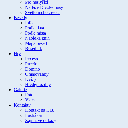
Pro neslyšící
Nadace Divoké husy
Světlo mého života
Besedy
Info
Podle data
Podle místa
Nabídka knih
Mapa besed
Besedník
Hry
Pexeso
Puzzle
Domino
Omalovánky
Kvízy
Hledej rozdíly
Galerie
Foto
Videa
Kontakty
Kontakt na I. B.
Ilustrátoři
Zajímavé odkazy