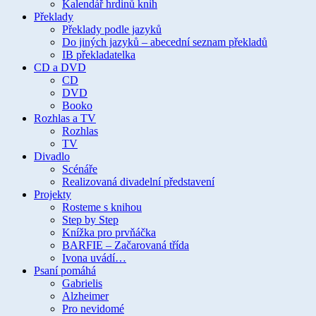
Kalendář hrdinů knih
Překlady
Překlady podle jazyků
Do jiných jazyků – abecední seznam překladů
IB překladatelka
CD a DVD
CD
DVD
Booko
Rozhlas a TV
Rozhlas
TV
Divadlo
Scénáře
Realizovaná divadelní představení
Projekty
Rosteme s knihou
Step by Step
Knížka pro prvňáčka
BARFIE – Začarovaná třída
Ivona uvádí…
Psaní pomáhá
Gabrielis
Alzheimer
Pro nevidomé