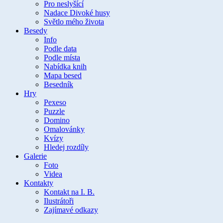
Pro neslyšící
Nadace Divoké husy
Světlo mého života
Besedy
Info
Podle data
Podle místa
Nabídka knih
Mapa besed
Besedník
Hry
Pexeso
Puzzle
Domino
Omalovánky
Kvízy
Hledej rozdíly
Galerie
Foto
Videa
Kontakty
Kontakt na I. B.
Ilustrátoři
Zajímavé odkazy