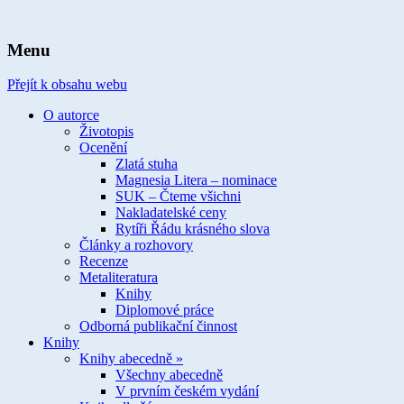
spisovatelka knih pro děti a mládež
Ivona Březinová
Menu
Přejít k obsahu webu
O autorce
Životopis
Ocenění
Zlatá stuha
Magnesia Litera – nominace
SUK – Čteme všichni
Nakladatelské ceny
Rytíři Řádu krásného slova
Články a rozhovory
Recenze
Metaliteratura
Knihy
Diplomové práce
Odborná publikační činnost
Knihy
Knihy abecedně »
Všechny abecedně
V prvním českém vydání