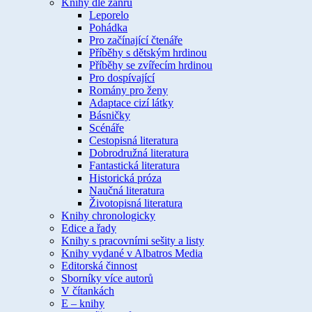
Knihy dle žánru
Leporelo
Pohádka
Pro začínající čtenáře
Příběhy s dětským hrdinou
Příběhy se zvířecím hrdinou
Pro dospívající
Romány pro ženy
Adaptace cizí látky
Básničky
Scénáře
Cestopisná literatura
Dobrodružná literatura
Fantastická literatura
Historická próza
Naučná literatura
Životopisná literatura
Knihy chronologicky
Edice a řady
Knihy s pracovními sešity a listy
Knihy vydané v Albatros Media
Editorská činnost
Sborníky více autorů
V čítankách
E – knihy