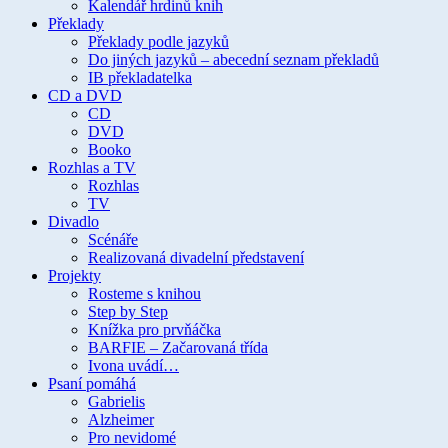
Kalendář hrdinů knih
Překlady
Překlady podle jazyků
Do jiných jazyků – abecední seznam překladů
IB překladatelka
CD a DVD
CD
DVD
Booko
Rozhlas a TV
Rozhlas
TV
Divadlo
Scénáře
Realizovaná divadelní představení
Projekty
Rosteme s knihou
Step by Step
Knížka pro prvňáčka
BARFIE – Začarovaná třída
Ivona uvádí…
Psaní pomáhá
Gabrielis
Alzheimer
Pro nevidomé