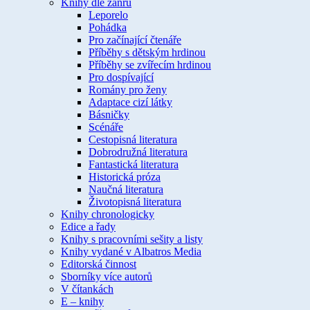
Knihy dle žánru
Leporelo
Pohádka
Pro začínající čtenáře
Příběhy s dětským hrdinou
Příběhy se zvířecím hrdinou
Pro dospívající
Romány pro ženy
Adaptace cizí látky
Básničky
Scénáře
Cestopisná literatura
Dobrodružná literatura
Fantastická literatura
Historická próza
Naučná literatura
Životopisná literatura
Knihy chronologicky
Edice a řady
Knihy s pracovními sešity a listy
Knihy vydané v Albatros Media
Editorská činnost
Sborníky více autorů
V čítankách
E – knihy