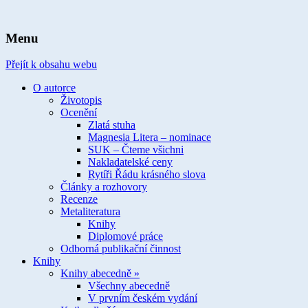
spisovatelka knih pro děti a mládež
Ivona Březinová
Menu
Přejít k obsahu webu
O autorce
Životopis
Ocenění
Zlatá stuha
Magnesia Litera – nominace
SUK – Čteme všichni
Nakladatelské ceny
Rytíři Řádu krásného slova
Články a rozhovory
Recenze
Metaliteratura
Knihy
Diplomové práce
Odborná publikační činnost
Knihy
Knihy abecedně »
Všechny abecedně
V prvním českém vydání