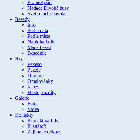
Pro neslyšící
Nadace Divoké husy
Světlo mého života
Besedy
Info
Podle data
Podle místa
Nabídka knih
Mapa besed
Besedník
Hry
Pexeso
Puzzle
Domino
Omalovánky
Kvízy
Hledej rozdíly
Galerie
Foto
Videa
Kontakty
Kontakt na I. B.
Ilustrátoři
Zajímavé odkazy