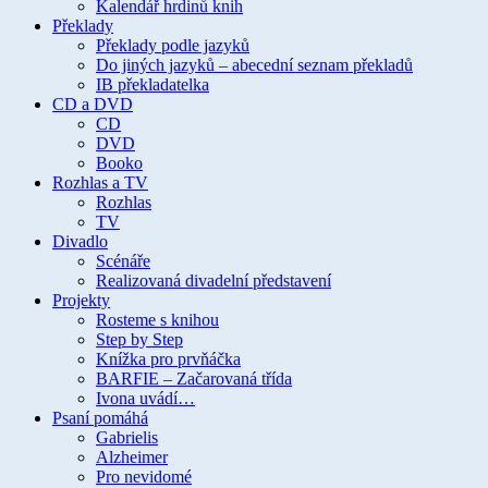
Kalendář hrdinů knih
Překlady
Překlady podle jazyků
Do jiných jazyků – abecední seznam překladů
IB překladatelka
CD a DVD
CD
DVD
Booko
Rozhlas a TV
Rozhlas
TV
Divadlo
Scénáře
Realizovaná divadelní představení
Projekty
Rosteme s knihou
Step by Step
Knížka pro prvňáčka
BARFIE – Začarovaná třída
Ivona uvádí…
Psaní pomáhá
Gabrielis
Alzheimer
Pro nevidomé