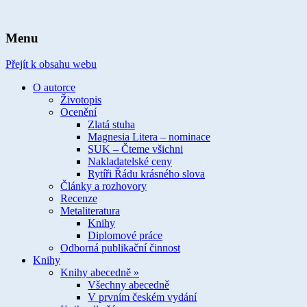
spisovatelka knih pro děti a mládež
Ivona Březinová
Menu
Přejít k obsahu webu
O autorce
Životopis
Ocenění
Zlatá stuha
Magnesia Litera – nominace
SUK – Čteme všichni
Nakladatelské ceny
Rytíři Řádu krásného slova
Články a rozhovory
Recenze
Metaliteratura
Knihy
Diplomové práce
Odborná publikační činnost
Knihy
Knihy abecedně »
Všechny abecedně
V prvním českém vydání