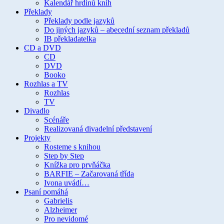
Kalendář hrdinů knih
Překlady
Překlady podle jazyků
Do jiných jazyků – abecední seznam překladů
IB překladatelka
CD a DVD
CD
DVD
Booko
Rozhlas a TV
Rozhlas
TV
Divadlo
Scénáře
Realizovaná divadelní představení
Projekty
Rosteme s knihou
Step by Step
Knížka pro prvňáčka
BARFIE – Začarovaná třída
Ivona uvádí…
Psaní pomáhá
Gabrielis
Alzheimer
Pro nevidomé