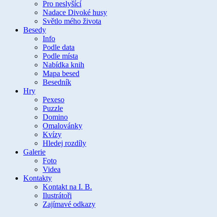
Pro neslyšící
Nadace Divoké husy
Světlo mého života
Besedy
Info
Podle data
Podle místa
Nabídka knih
Mapa besed
Besedník
Hry
Pexeso
Puzzle
Domino
Omalovánky
Kvízy
Hledej rozdíly
Galerie
Foto
Videa
Kontakty
Kontakt na I. B.
Ilustrátoři
Zajímavé odkazy