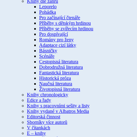
Knihy dle žánru
Leporelo
Pohádka
Pro začínající čtenáře
Příběhy s dětským hrdinou
Příběhy se zvířecím hrdinou
Pro dospívající
Romány pro ženy
Adaptace cizí látky
Básničky
Scénáře
Cestopisná literatura
Dobrodružná literatura
Fantastická literatura
Historická próza
Naučná literatura
Životopisná literatura
Knihy chronologicky
Edice a řady
Knihy s pracovními sešity a listy
Knihy vydané v Albatros Media
Editorská činnost
Sborníky více autorů
V čítankách
E – knihy