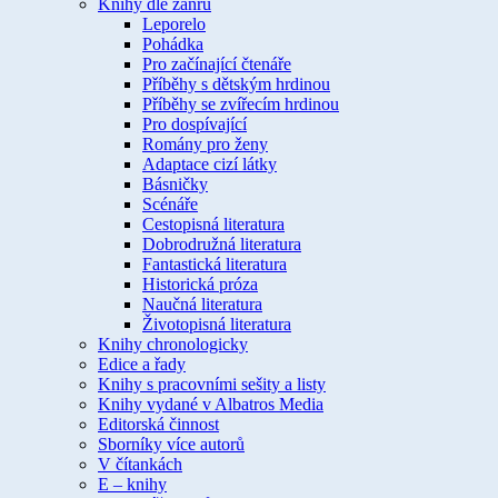
Knihy dle žánru
Leporelo
Pohádka
Pro začínající čtenáře
Příběhy s dětským hrdinou
Příběhy se zvířecím hrdinou
Pro dospívající
Romány pro ženy
Adaptace cizí látky
Básničky
Scénáře
Cestopisná literatura
Dobrodružná literatura
Fantastická literatura
Historická próza
Naučná literatura
Životopisná literatura
Knihy chronologicky
Edice a řady
Knihy s pracovními sešity a listy
Knihy vydané v Albatros Media
Editorská činnost
Sborníky více autorů
V čítankách
E – knihy