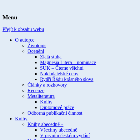
spisovatelka knih pro děti a mládež
Ivona Březinová
Menu
Přejít k obsahu webu
O autorce
Životopis
Ocenění
Zlatá stuha
Magnesia Litera – nominace
SUK – Čteme všichni
Nakladatelské ceny
Rytíři Řádu krásného slova
Články a rozhovory
Recenze
Metaliteratura
Knihy
Diplomové práce
Odborná publikační činnost
Knihy
Knihy abecedně »
Všechny abecedně
V prvním českém vydání