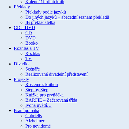
Kalendář hrdinů knih
Překlady
Překlady podle jazyků
Do jiných jazyků – abecední seznam překladů
IB překladatelka
CD a DVD
CD
DVD
Booko
Rozhlas a TV
Rozhlas
TV
Divadlo
Scénáře
Realizovaná divadelní představení
Projekty
Rosteme s knihou
Step by Step
Knížka pro prvňáčka
BARFIE – Začarovaná třída
Ivona uvádí…
Psaní pomáhá
Gabrielis
Alzheimer
Pro nevidomé