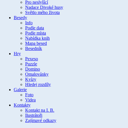
Pro neslyšící
Nadace Divoké husy
Světlo mého života
Besedy
Info
Podle data
Podle místa
Nabídka knih
Mapa besed
Besedník
Hry
Pexeso
Puzzle
Domino
Omalovánky
Kvízy
Hledej rozdíly
Galerie
Foto
Videa
Kontakty
Kontakt na I. B.
Ilustrátoři
Zajímavé odkazy