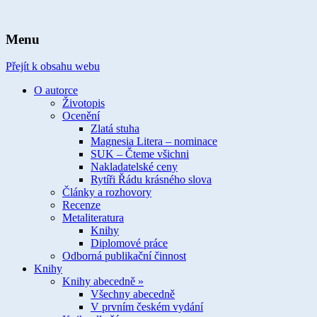
spisovatelka knih pro děti a mládež
Ivona Březinová
Menu
Přejít k obsahu webu
O autorce
Životopis
Ocenění
Zlatá stuha
Magnesia Litera – nominace
SUK – Čteme všichni
Nakladatelské ceny
Rytíři Řádu krásného slova
Články a rozhovory
Recenze
Metaliteratura
Knihy
Diplomové práce
Odborná publikační činnost
Knihy
Knihy abecedně »
Všechny abecedně
V prvním českém vydání