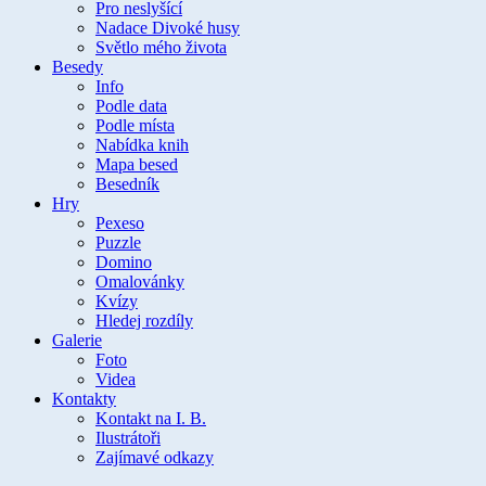
Pro neslyšící
Nadace Divoké husy
Světlo mého života
Besedy
Info
Podle data
Podle místa
Nabídka knih
Mapa besed
Besedník
Hry
Pexeso
Puzzle
Domino
Omalovánky
Kvízy
Hledej rozdíly
Galerie
Foto
Videa
Kontakty
Kontakt na I. B.
Ilustrátoři
Zajímavé odkazy