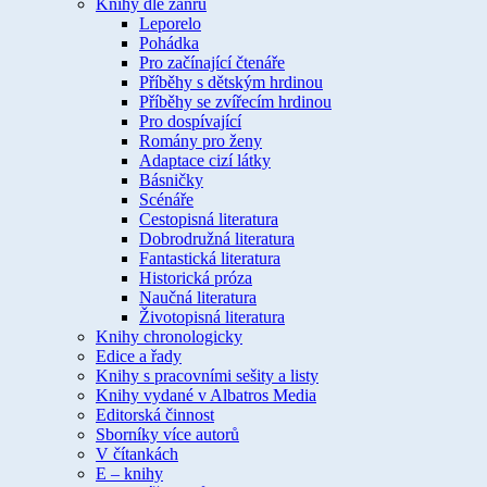
Knihy dle žánru
Leporelo
Pohádka
Pro začínající čtenáře
Příběhy s dětským hrdinou
Příběhy se zvířecím hrdinou
Pro dospívající
Romány pro ženy
Adaptace cizí látky
Básničky
Scénáře
Cestopisná literatura
Dobrodružná literatura
Fantastická literatura
Historická próza
Naučná literatura
Životopisná literatura
Knihy chronologicky
Edice a řady
Knihy s pracovními sešity a listy
Knihy vydané v Albatros Media
Editorská činnost
Sborníky více autorů
V čítankách
E – knihy