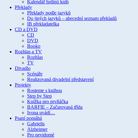
Kalendář hrdinů knih
Překlady
Překlady podle jazyků
Do jiných jazyků – abecední seznam překladů
IB překladatelka
CD a DVD
CD
DVD
Booko
Rozhlas a TV
Rozhlas
TV
Divadlo
Scénáře
Realizovaná divadelní představení
Projekty
Rosteme s knihou
Step by Step
Knížka pro prvňáčka
BARFIE – Začarovaná třída
Ivona uvádí…
Psaní pomáhá
Gabrielis
Alzheimer
Pro nevidomé