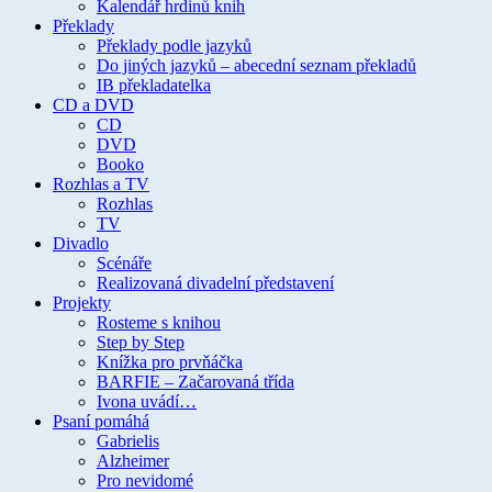
Kalendář hrdinů knih
Překlady
Překlady podle jazyků
Do jiných jazyků – abecední seznam překladů
IB překladatelka
CD a DVD
CD
DVD
Booko
Rozhlas a TV
Rozhlas
TV
Divadlo
Scénáře
Realizovaná divadelní představení
Projekty
Rosteme s knihou
Step by Step
Knížka pro prvňáčka
BARFIE – Začarovaná třída
Ivona uvádí…
Psaní pomáhá
Gabrielis
Alzheimer
Pro nevidomé