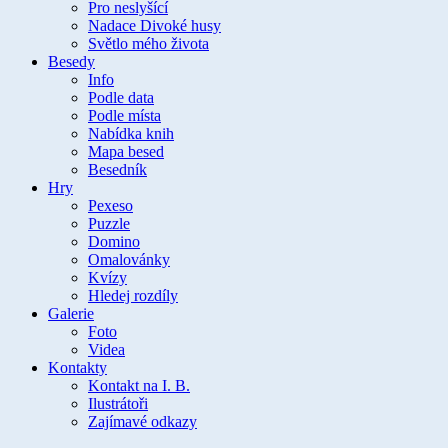
Pro neslyšící
Nadace Divoké husy
Světlo mého života
Besedy
Info
Podle data
Podle místa
Nabídka knih
Mapa besed
Besedník
Hry
Pexeso
Puzzle
Domino
Omalovánky
Kvízy
Hledej rozdíly
Galerie
Foto
Videa
Kontakty
Kontakt na I. B.
Ilustrátoři
Zajímavé odkazy