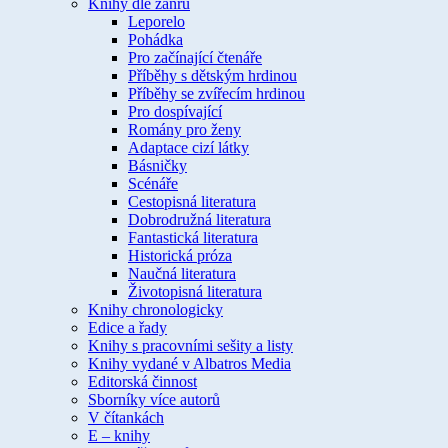
Knihy dle žánru
Leporelo
Pohádka
Pro začínající čtenáře
Příběhy s dětským hrdinou
Příběhy se zvířecím hrdinou
Pro dospívající
Romány pro ženy
Adaptace cizí látky
Básničky
Scénáře
Cestopisná literatura
Dobrodružná literatura
Fantastická literatura
Historická próza
Naučná literatura
Životopisná literatura
Knihy chronologicky
Edice a řady
Knihy s pracovními sešity a listy
Knihy vydané v Albatros Media
Editorská činnost
Sborníky více autorů
V čítankách
E – knihy