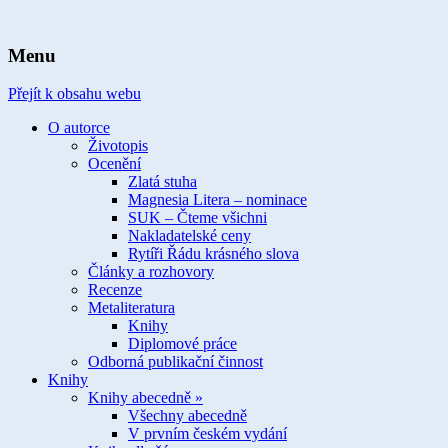
spisovatelka knih pro děti a mládež
Ivona Březinová
Menu
Přejít k obsahu webu
O autorce
Životopis
Ocenění
Zlatá stuha
Magnesia Litera – nominace
SUK – Čteme všichni
Nakladatelské ceny
Rytíři Řádu krásného slova
Články a rozhovory
Recenze
Metaliteratura
Knihy
Diplomové práce
Odborná publikační činnost
Knihy
Knihy abecedně »
Všechny abecedně
V prvním českém vydání