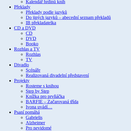
Kalendář hrdinů knih
Překlady
Překlady podle jazyků
Do jiných jazyků – abecední seznam překladů
IB překladatelka
CD a DVD
CD
DVD
Booko
Rozhlas a TV
Rozhlas
TV
Divadlo
Scénáře
Realizovaná divadelní představení
Projekty
Rosteme s knihou
Step by Step
Knížka pro prvňáčka
BARFIE – Začarovaná třída
Ivona uvádí…
Psaní pomáhá
Gabrielis
Alzheimer
Pro nevidomé