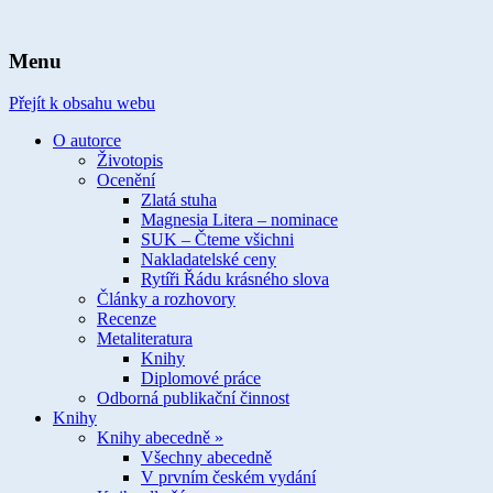
spisovatelka knih pro děti a mládež
Ivona Březinová
Menu
Přejít k obsahu webu
O autorce
Životopis
Ocenění
Zlatá stuha
Magnesia Litera – nominace
SUK – Čteme všichni
Nakladatelské ceny
Rytíři Řádu krásného slova
Články a rozhovory
Recenze
Metaliteratura
Knihy
Diplomové práce
Odborná publikační činnost
Knihy
Knihy abecedně »
Všechny abecedně
V prvním českém vydání