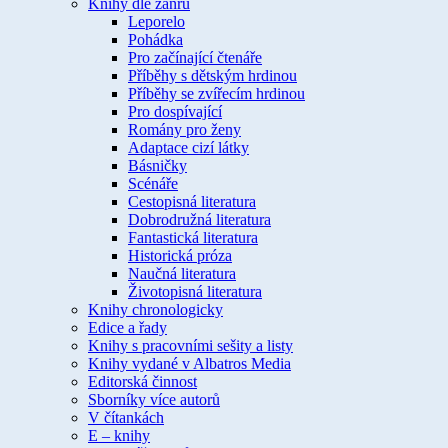
Knihy dle žánru
Leporelo
Pohádka
Pro začínající čtenáře
Příběhy s dětským hrdinou
Příběhy se zvířecím hrdinou
Pro dospívající
Romány pro ženy
Adaptace cizí látky
Básničky
Scénáře
Cestopisná literatura
Dobrodružná literatura
Fantastická literatura
Historická próza
Naučná literatura
Životopisná literatura
Knihy chronologicky
Edice a řady
Knihy s pracovními sešity a listy
Knihy vydané v Albatros Media
Editorská činnost
Sborníky více autorů
V čítankách
E – knihy