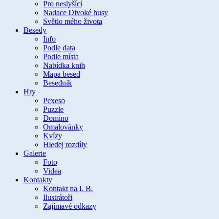
Pro neslyšící
Nadace Divoké husy
Světlo mého života
Besedy
Info
Podle data
Podle místa
Nabídka knih
Mapa besed
Besedník
Hry
Pexeso
Puzzle
Domino
Omalovánky
Kvízy
Hledej rozdíly
Galerie
Foto
Videa
Kontakty
Kontakt na I. B.
Ilustrátoři
Zajímavé odkazy