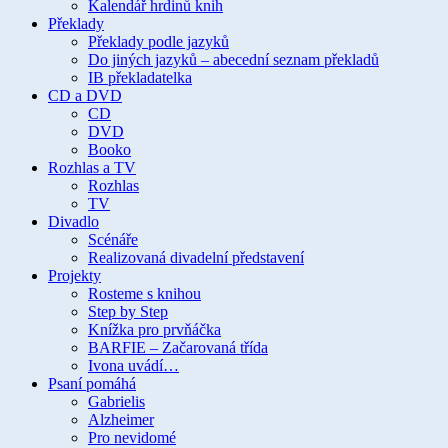
Kalendář hrdinů knih
Překlady
Překlady podle jazyků
Do jiných jazyků – abecední seznam překladů
IB překladatelka
CD a DVD
CD
DVD
Booko
Rozhlas a TV
Rozhlas
TV
Divadlo
Scénáře
Realizovaná divadelní představení
Projekty
Rosteme s knihou
Step by Step
Knížka pro prvňáčka
BARFIE – Začarovaná třída
Ivona uvádí…
Psaní pomáhá
Gabrielis
Alzheimer
Pro nevidomé