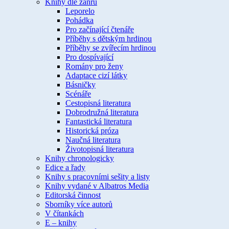
Knihy dle žánru
Leporelo
Pohádka
Pro začínající čtenáře
Příběhy s dětským hrdinou
Příběhy se zvířecím hrdinou
Pro dospívající
Romány pro ženy
Adaptace cizí látky
Básničky
Scénáře
Cestopisná literatura
Dobrodružná literatura
Fantastická literatura
Historická próza
Naučná literatura
Životopisná literatura
Knihy chronologicky
Edice a řady
Knihy s pracovními sešity a listy
Knihy vydané v Albatros Media
Editorská činnost
Sborníky více autorů
V čítankách
E – knihy