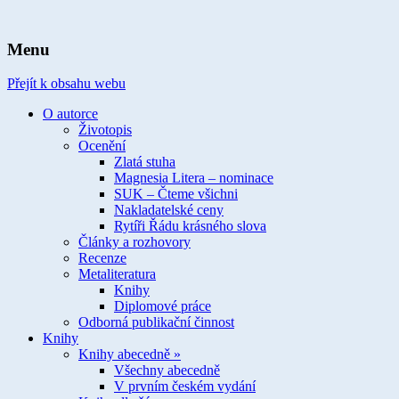
spisovatelka knih pro děti a mládež
Ivona Březinová
Menu
Přejít k obsahu webu
O autorce
Životopis
Ocenění
Zlatá stuha
Magnesia Litera – nominace
SUK – Čteme všichni
Nakladatelské ceny
Rytíři Řádu krásného slova
Články a rozhovory
Recenze
Metaliteratura
Knihy
Diplomové práce
Odborná publikační činnost
Knihy
Knihy abecedně »
Všechny abecedně
V prvním českém vydání