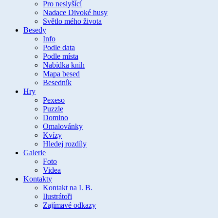
Pro neslyšící
Nadace Divoké husy
Světlo mého života
Besedy
Info
Podle data
Podle místa
Nabídka knih
Mapa besed
Besedník
Hry
Pexeso
Puzzle
Domino
Omalovánky
Kvízy
Hledej rozdíly
Galerie
Foto
Videa
Kontakty
Kontakt na I. B.
Ilustrátoři
Zajímavé odkazy