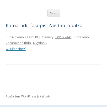
Ivona Březinová
spisovatelka knih pro děti a mládež
Přejít k obsahu webu
Menu
Kamarádi_časopis_Zaedno_obálka
Publikováno
21.4.2019
| Rozměry:
3491 × 2446
| Přiřazeno:
Začarovaná třída (1. vydání)
.
← Předchozí
Používáme WordPress (v češtině).