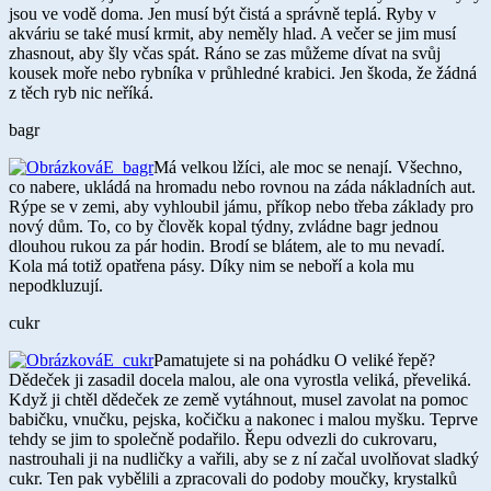
jsou ve vodě doma. Jen musí být čistá a správně teplá. Ryby v
akváriu se také musí krmit, aby neměly hlad. A večer se jim musí
zhasnout, aby šly včas spát. Ráno se zas můžeme dívat na svůj
kousek moře nebo rybníka v průhledné krabici. Jen škoda, že žádná
z těch ryb nic neříká.
bagr
Má velkou lžíci, ale moc se nenají. Všechno,
co nabere, ukládá na hromadu nebo rovnou na záda nákladních aut.
Rýpe se v zemi, aby vyhloubil jámu, příkop nebo třeba základy pro
nový dům. To, co by člověk kopal týdny, zvládne bagr jednou
dlouhou rukou za pár hodin. Brodí se blátem, ale to mu nevadí.
Kola má totiž opatřena pásy. Díky nim se neboří a kola mu
nepodkluzují.
cukr
Pamatujete si na pohádku O veliké řepě?
Dědeček ji zasadil docela malou, ale ona vyrostla veliká, převeliká.
Když ji chtěl dědeček ze země vytáhnout, musel zavolat na pomoc
babičku, vnučku, pejska, kočičku a nakonec i malou myšku. Teprve
tehdy se jim to společně podařilo. Řepu odvezli do cukrovaru,
nastrouhali ji na nudličky a vařili, aby se z ní začal uvolňovat sladký
cukr. Ten pak vybělili a zpracovali do podoby moučky, krystalků