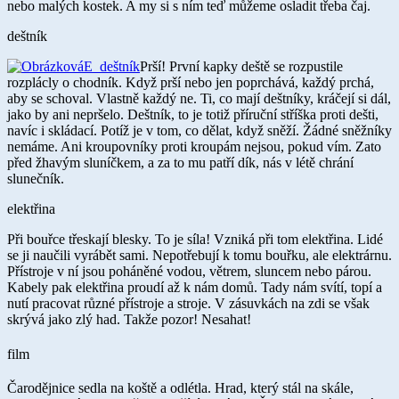
nebo malých kostek. A my si s ním teď můžeme osladit třeba čaj.
deštník
Prší! První kapky deště se rozpustile
rozplácly o chodník. Když prší nebo jen poprchává, každý prchá,
aby se schoval. Vlastně každý ne. Ti, co mají deštníky, kráčejí si dál,
jako by ani nepršelo. Deštník, to je totiž příruční stříška proti dešti,
navíc i skládací. Potíž je v tom, co dělat, když sněží. Žádné sněžníky
nemáme. Ani kroupovníky proti kroupám nejsou, pokud vím. Zato
před žhavým sluníčkem, a za to mu patří dík, nás v létě chrání
slunečník.
elektřina
Při bouřce třeskají blesky. To je síla! Vzniká při tom elektřina. Lidé
se ji naučili vyrábět sami. Nepotřebují k tomu bouřku, ale elektrárnu.
Přístroje v ní jsou poháněné vodou, větrem, sluncem nebo párou.
Kabely pak elektřina proudí až k nám domů. Tady nám svítí, topí a
nutí pracovat různé přístroje a stroje. V zásuvkách na zdi se však
skrývá jako zlý had. Takže pozor! Nesahat!
film
Čarodějnice sedla na koště a odlétla. Hrad, který stál na skále,