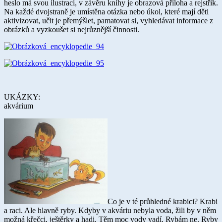
heslo má svou ilustraci, v závěru knihy je obrazová příloha a rejstřík.
Na každé dvojstraně je umístěna otázka nebo úkol, které mají děti
aktivizovat, učit je přemýšlet, pamatovat si, vyhledávat informace z
obrázků a vyzkoušet si nejrůznější činnosti.
UKÁZKY:
akvárium
Co je v té průhledné krabici? Krabi
a raci. Ale hlavně ryby. Kdyby v akváriu nebyla voda, žili by v něm
možná křečci, ještěrky a hadi. Těm moc vody vadí. Rybám ne. Ryby