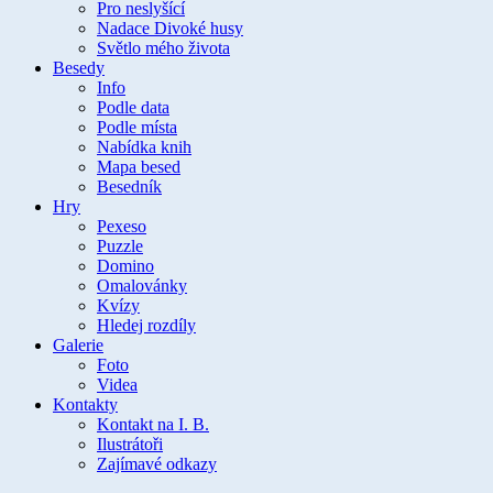
Pro neslyšící
Nadace Divoké husy
Světlo mého života
Besedy
Info
Podle data
Podle místa
Nabídka knih
Mapa besed
Besedník
Hry
Pexeso
Puzzle
Domino
Omalovánky
Kvízy
Hledej rozdíly
Galerie
Foto
Videa
Kontakty
Kontakt na I. B.
Ilustrátoři
Zajímavé odkazy