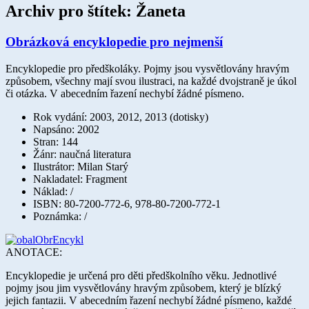
Archiv pro štítek:
Žaneta
Obrázková encyklopedie pro nejmenší
Encyklopedie pro předškoláky. Pojmy jsou vysvětlovány hravým
způsobem, všechny mají svou ilustraci, na každé dvojstraně je úkol
či otázka. V abecedním řazení nechybí žádné písmeno.
Rok vydání: 2003, 2012, 2013 (dotisky)
Napsáno: 2002
Stran: 144
Žánr: naučná literatura
Ilustrátor: Milan Starý
Nakladatel: Fragment
Náklad: /
ISBN: 80-7200-772-6, 978-80-7200-772-1
Poznámka: /
ANOTACE:
Encyklopedie je určená pro děti předškolního věku. Jednotlivé
pojmy jsou jim vysvětlovány hravým způsobem, který je blízký
jejich fantazii. V abecedním řazení nechybí žádné písmeno, každé