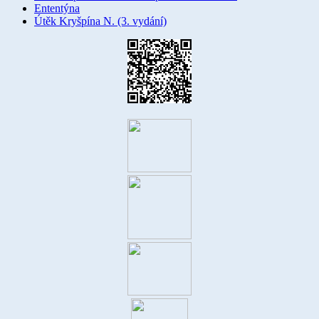
Ententýna
Útěk Kryšpína N. (3. vydání)