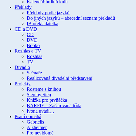
Kalendář hrdinů knih
Překlady
Překlady podle jazyků
Do jiných jazyků – abecední seznam překladů
IB překladatelka
CD a DVD
CD
DVD
Booko
Rozhlas a TV
Rozhlas
TV
Divadlo
Scénáře
Realizovaná divadelní představení
Projekty
Rosteme s knihou
Step by Step
Knížka pro prvňáčka
BARFIE – Začarovaná třída
Ivona uvádí…
Psaní pomáhá
Gabrielis
Alzheimer
Pro nevidomé