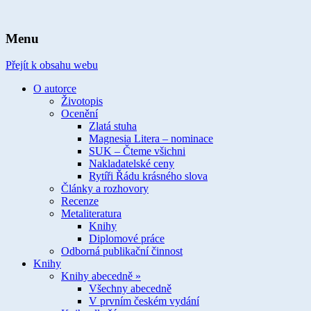
spisovatelka knih pro děti a mládež
Ivona Březinová
Menu
Přejít k obsahu webu
O autorce
Životopis
Ocenění
Zlatá stuha
Magnesia Litera – nominace
SUK – Čteme všichni
Nakladatelské ceny
Rytíři Řádu krásného slova
Články a rozhovory
Recenze
Metaliteratura
Knihy
Diplomové práce
Odborná publikační činnost
Knihy
Knihy abecedně »
Všechny abecedně
V prvním českém vydání