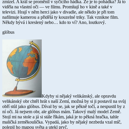
zmizel. A král se proměnil v syčícího hádka. Že je to pohádka? Já to
viděla na vlastní oči — ve filmu. Promítají ho v kině a také v
televizi. Hrají v něm herci jako v divadle, ale někdo je při tom
nafilmuje kamerou a přidělá ty kouzelné triky. Tak vznikne film.
Někdy bývá i kreslený nebo… kdo to ví? Ano, loutkový.
glóbus
Kdyby si nějaký velikánský, ale opravdu
velikánský obr chtěl hrát s naší Zemí, možná by si ji postavil na svůj
obří stůl jako glóbus. Díval by se, jak se pěkně točí, a nespustil by z
ní oči. Já nejsem obr, ale glóbus mám. Takový malý model Země.
Stojí mi na stole a já si stále říkám, jaká je to pěkná hračka, tahle
maličká zeměkoulička. Vypadá, jako by nějaký nezbeda vzal míč,
polepil ho mapou světa a utekl pryč.