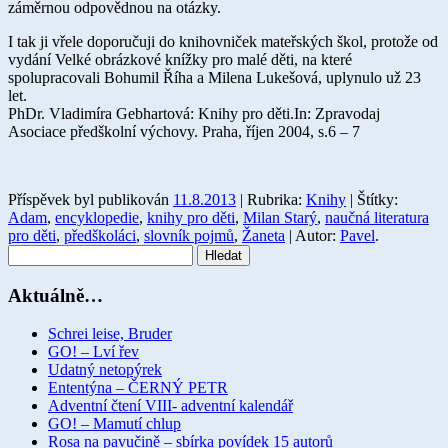
záměrnou odpovědnou na otázky.
I tak ji vřele doporučuji do knihovniček mateřských škol, protože od
vydání Velké obrázkové knížky pro malé děti, na které
spolupracovali Bohumil Říha a Milena Lukešová, uplynulo už 23
let.
PhDr. Vladimíra Gebhartová: Knihy pro děti.In: Zpravodaj
Asociace předškolní výchovy. Praha, říjen 2004, s.6 – 7
Příspěvek byl publikován
11.8.2013
| Rubrika:
Knihy
| Štítky:
Adam
,
encyklopedie
,
knihy pro děti
,
Milan Starý
,
naučná literatura
pro děti
,
předškoláci
,
slovník pojmů
,
Žaneta
| Autor:
Pavel
.
Vyhledávání
Aktuálně…
Schrei leise, Bruder
GO! – Lví řev
Udatný netopýrek
Ententýna – ČERNÝ PETR
Adventní čtení VIII- adventní kalendář
GO! – Mamutí chlup
Rosa na pavučině – sbírka povídek 15 autorů