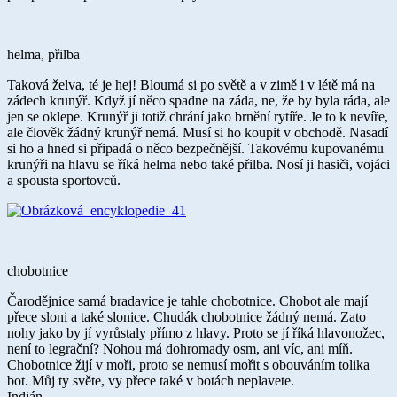
helma, přilba
Taková želva, té je hej! Bloumá si po světě a v zimě i v létě má na
zádech krunýř. Když jí něco spadne na záda, ne, že by byla ráda, ale
jen se oklepe. Krunýř ji totiž chrání jako brnění rytíře. Je to k nevíře,
ale člověk žádný krunýř nemá. Musí si ho koupit v obchodě. Nasadí
si ho a hned si připadá o něco bezpečnější. Takovému kupovanému
krunýři na hlavu se říká helma nebo také přilba. Nosí ji hasiči, vojáci
a spousta sportovců.
chobotnice
Čarodějnice samá bradavice je tahle chobotnice. Chobot ale mají
přece sloni a také slonice. Chudák chobotnice žádný nemá. Zato
nohy jako by jí vyrůstaly přímo z hlavy. Proto se jí říká hlavonožec,
není to legrační? Nohou má dohromady osm, ani víc, ani míň.
Chobotnice žijí v moři, proto se nemusí mořit s obouváním tolika
bot. Můj ty světe, vy přece také v botách neplavete.
Indián