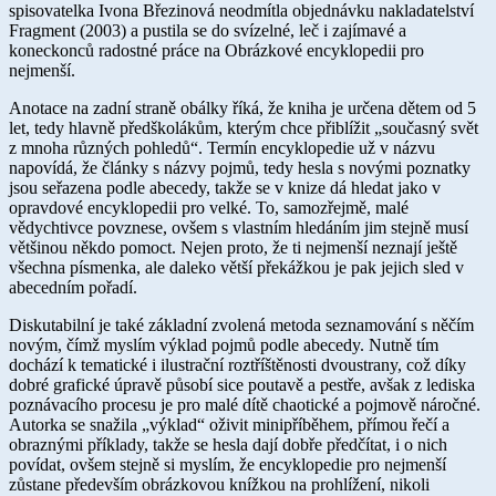
spisovatelka Ivona Březinová neodmítla objednávku nakladatelství
Fragment (2003) a pustila se do svízelné, leč i zajímavé a
koneckonců radostné práce na Obrázkové encyklopedii pro
nejmenší.
Anotace na zadní straně obálky říká, že kniha je určena dětem od 5
let, tedy hlavně předškolákům, kterým chce přiblížit „současný svět
z mnoha různých pohledů“. Termín encyklopedie už v názvu
napovídá, že články s názvy pojmů, tedy hesla s novými poznatky
jsou seřazena podle abecedy, takže se v knize dá hledat jako v
opravdové encyklopedii pro velké. To, samozřejmě, malé
vědychtivce povznese, ovšem s vlastním hledáním jim stejně musí
většinou někdo pomoct. Nejen proto, že ti nejmenší neznají ještě
všechna písmenka, ale daleko větší překážkou je pak jejich sled v
abecedním pořadí.
Diskutabilní je také základní zvolená metoda seznamování s něčím
novým, čímž myslím výklad pojmů podle abecedy. Nutně tím
dochází k tematické i ilustrační roztříštěnosti dvoustrany, což díky
dobré grafické úpravě působí sice poutavě a pestře, avšak z lediska
poznávacího procesu je pro malé dítě chaotické a pojmově náročné.
Autorka se snažila „výklad“ oživit minipříběhem, přímou řečí a
obraznými příklady, takže se hesla dají dobře předčítat, i o nich
povídat, ovšem stejně si myslím, že encyklopedie pro nejmenší
zůstane především obrázkovou knížkou na prohlížení, nikoli