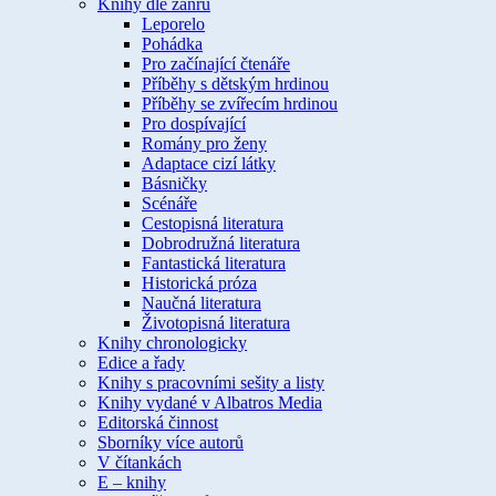
Knihy dle žánru
Leporelo
Pohádka
Pro začínající čtenáře
Příběhy s dětským hrdinou
Příběhy se zvířecím hrdinou
Pro dospívající
Romány pro ženy
Adaptace cizí látky
Básničky
Scénáře
Cestopisná literatura
Dobrodružná literatura
Fantastická literatura
Historická próza
Naučná literatura
Životopisná literatura
Knihy chronologicky
Edice a řady
Knihy s pracovními sešity a listy
Knihy vydané v Albatros Media
Editorská činnost
Sborníky více autorů
V čítankách
E – knihy