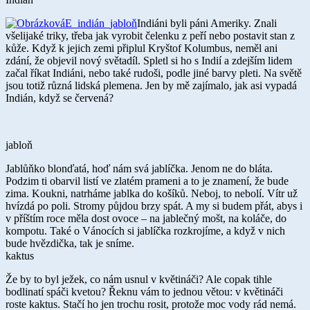
Indiáni byli páni Ameriky. Znali
všelijaké triky, třeba jak vyrobit čelenku z peří nebo postavit stan z
kůže. Když k jejich zemi připlul Kryštof Kolumbus, neměl ani
zdání, že objevil nový světadíl. Spletl si ho s Indií a zdejším lidem
začal říkat Indiáni, nebo také rudoši, podle jiné barvy pleti. Na světě
jsou totiž různá lidská plemena. Jen by mě zajímalo, jak asi vypadá
Indián, když se červená?
jabloň
Jablůňko blonďatá, hoď nám svá jablíčka. Jenom ne do bláta.
Podzim ti obarvil listí ve zlatém prameni a to je znamení, že bude
zima. Koukni, natrháme jablka do košíků. Neboj, to nebolí. Vítr už
hvízdá po poli. Stromy půjdou brzy spát. A my si budem přát, abys i
v příštím roce měla dost ovoce – na jablečný mošt, na koláče, do
kompotu. Také o Vánocích si jablíčka rozkrojíme, a když v nich
bude hvězdička, tak je sníme.
kaktus
Že by to byl ježek, co nám usnul v květináči? Ale copak tihle
bodlinatí spáči kvetou? Řeknu vám to jednou větou: v květináči
roste kaktus. Stačí ho jen trochu rosit, protože moc vody rád nemá.